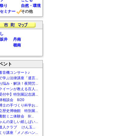
祭り
自然・環境
セミナー
その他
し
坂井
丹南
嶺南
ベント
蓄音機コンサート♪
で学ぶ法律講座「遺言...
お悩み・解決！夜間労...
クイーンが教える百人...
受付中】特別展記念講...
相談会 8/20
博士の手づくり科学お...
立歴史博物館 特別展...
館ミニ体験会 8/...
ゃんの楽しい紙しばい...
達人クラブ けん玉...
くり講座「メノポハン...