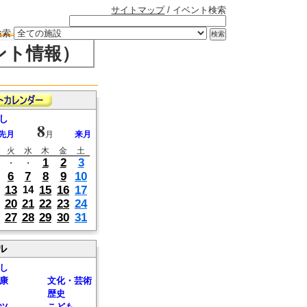
サイトマップ
/ イベント検索
検索
ント情報）
し
8
先月
月
来月
火
水
木
金
土
1
2
3
・
・
6
7
8
9
10
13
15
16
17
14
20
21
22
23
24
27
28
29
30
31
ル
し
康
文化・芸術
歴史
ツ
こども