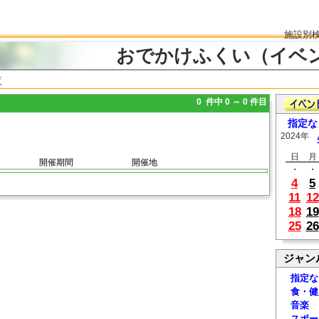
施設別
おでかけふくい（イベ
覧
0 件中 0 ～ 0 件目
指定な
2024年
日
月
開催期間
開催地
・
・
4
5
11
12
18
19
25
26
ジャン
指定な
食・健
音楽
スポー