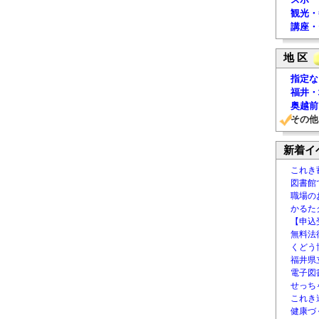
観光・
講座・
地 区
指定な
福井・
奥越前
その他
新着イ
これき
図書館
職場の
かるた
【申込
無料法律
くどう
福井県
電子図書
せっち
これき
健康づ