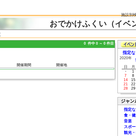
施設別
おでかけふくい（イベ
覧
0 件中 0 ～ 0 件目
指定な
2020年
開催期間
開催地
日
月
・
1
7
8
14
15
21
22
28
29
ジャン
指定な
食・健
音楽
スポー
観光・