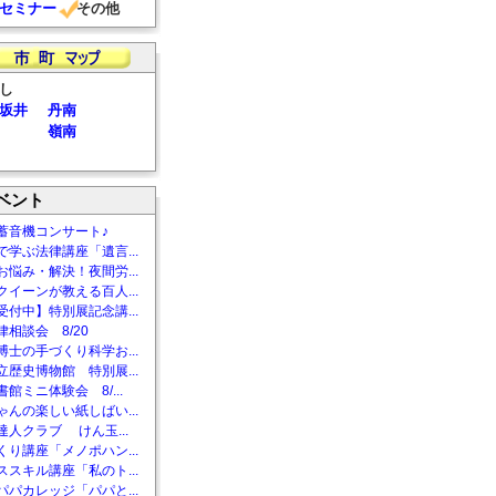
セミナー
その他
し
坂井
丹南
嶺南
ベント
蓄音機コンサート♪
で学ぶ法律講座「遺言...
お悩み・解決！夜間労...
クイーンが教える百人...
受付中】特別展記念講...
相談会 8/20
博士の手づくり科学お...
立歴史博物館 特別展...
館ミニ体験会 8/...
ゃんの楽しい紙しばい...
達人クラブ けん玉...
くり講座「メノポハン...
ススキル講座「私のト...
パパカレッジ「パパと...