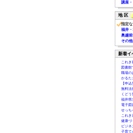
講座・
地 区
指定な
福井・
奥越前
その他
新着イ
これき
図書館
職場の
かるた
【申込
無料法律
くどう
福井県
電子図書
せっち
これき
健康づ
ビジネ
子育て