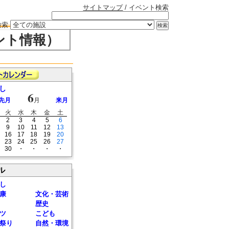
サイトマップ
/ イベント検索
検索
ント情報）
し
6
先月
月
来月
火
水
木
金
土
2
3
4
5
6
9
10
11
12
13
16
17
18
19
20
23
24
25
26
27
30
・
・
・
・
ル
し
康
文化・芸術
歴史
ツ
こども
祭り
自然・環境