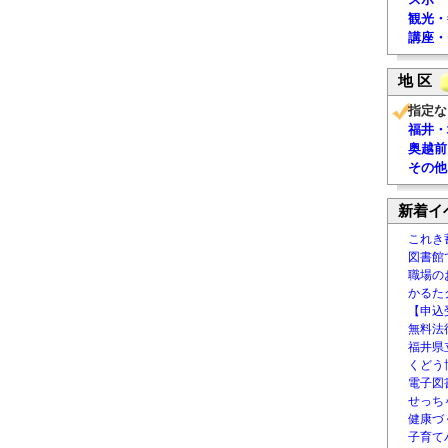
観光・
講座・
地 区
指定な
福井・
奥越前
その他
新着イ
これき
図書館
職場の
かるた
【申込
無料法律
福井県
くどう
電子図書
せっち
健康づ
子育て