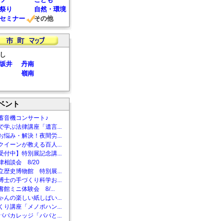
祭り
自然・環境
セミナー
その他
し
坂井
丹南
嶺南
ベント
蓄音機コンサート♪
で学ぶ法律講座「遺言...
お悩み・解決！夜間労...
クイーンが教える百人...
受付中】特別展記念講...
相談会 8/20
立歴史博物館 特別展...
博士の手づくり科学お...
館ミニ体験会 8/...
ゃんの楽しい紙しばい...
くり講座「メノポハン...
パパカレッジ「パパと...