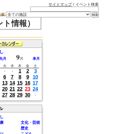
サイトマップ
/ イベント検索
検索
ント情報）
し
9
先月
月
来月
火
水
木
金
土
1
2
3
・
・
6
7
8
9
10
13
14
15
16
17
20
21
22
23
24
27
28
29
30
・
ル
し
康
文化・芸術
歴史
ツ
こども