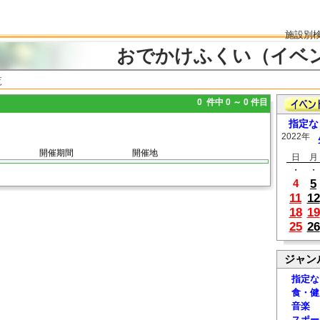
施設別
おでかけふくい（イベ
覧
0 件中 0 ～ 0 件目
指定な
2022年
開催期間
開催地
日
月
・
・
5
4
11
12
18
19
25
26
ジャン
指定な
食・健
音楽
スポー