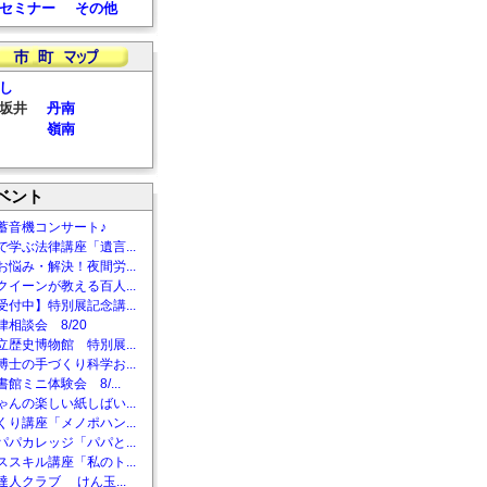
セミナー
その他
し
坂井
丹南
嶺南
ベント
蓄音機コンサート♪
で学ぶ法律講座「遺言...
お悩み・解決！夜間労...
クイーンが教える百人...
受付中】特別展記念講...
相談会 8/20
立歴史博物館 特別展...
博士の手づくり科学お...
館ミニ体験会 8/...
ゃんの楽しい紙しばい...
くり講座「メノポハン...
パパカレッジ「パパと...
ススキル講座「私のト...
達人クラブ けん玉...