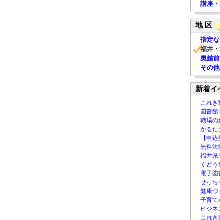
講座・
地 区
指定な
福井・
奥越前
その他
新着イ
これき
図書館
職場の
かるた
【申込
無料法律
福井県
くどう
電子図書
せっち
健康づ
子育て
ビジネ
これき