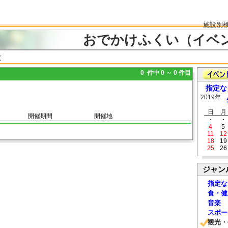
施設別
おでかけふくい（イベ
覧
0 件中 0 ～ 0 件目
指定な
2019年
日
月
開催期間
開催地
・
・
4
5
11
12
18
19
25
26
ジャン
指定な
食・健
音楽
スポー
観光・