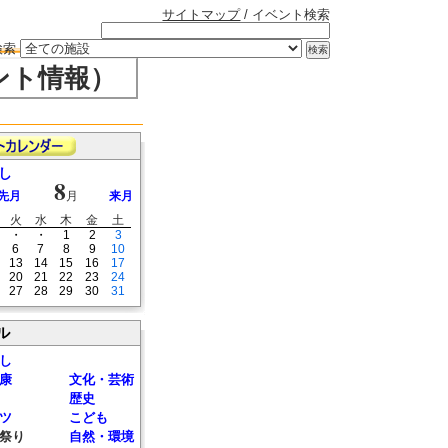
サイトマップ
/ イベント検索
検索
ント情報）
し
8
先月
月
来月
火
水
木
金
土
・
・
1
2
3
6
7
8
9
10
13
14
15
16
17
20
21
22
23
24
27
28
29
30
31
ル
し
康
文化・芸術
歴史
ツ
こども
祭り
自然・環境