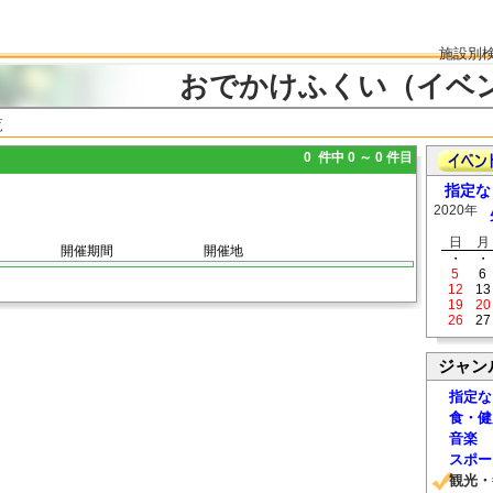
施設別
おでかけふくい（イベ
覧
0 件中 0 ～ 0 件目
指定な
2020年
日
月
開催期間
開催地
・
・
5
6
12
13
19
20
26
27
ジャン
指定な
食・健
音楽
スポー
観光・