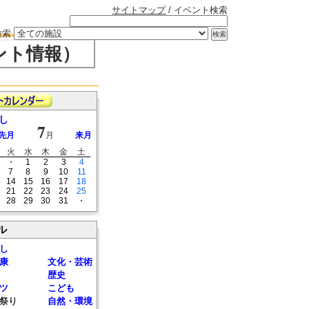
サイトマップ
/ イベント検索
検索
ント情報）
し
7
先月
月
来月
火
水
木
金
土
・
1
2
3
4
7
8
9
10
11
14
15
16
17
18
21
22
23
24
25
28
29
30
31
・
ル
し
康
文化・芸術
歴史
ツ
こども
祭り
自然・環境