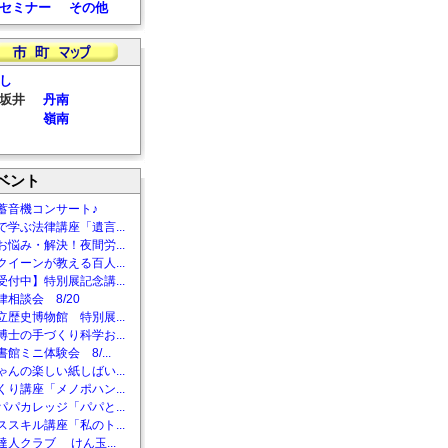
セミナー
その他
し
坂井
丹南
嶺南
ベント
蓄音機コンサート♪
で学ぶ法律講座「遺言...
お悩み・解決！夜間労...
クイーンが教える百人...
受付中】特別展記念講...
相談会 8/20
立歴史博物館 特別展...
博士の手づくり科学お...
館ミニ体験会 8/...
ゃんの楽しい紙しばい...
くり講座「メノポハン...
パパカレッジ「パパと...
ススキル講座「私のト...
達人クラブ けん玉...