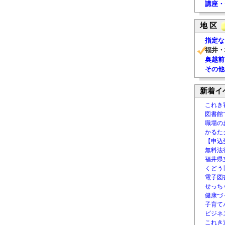
講座・
地 区
指定な
福井・
奥越前
その他
新着イ
これき
図書館
職場の
かるた
【申込
無料法律
福井県
くどう
電子図書
せっち
健康づ
子育て
ビジネ
これき