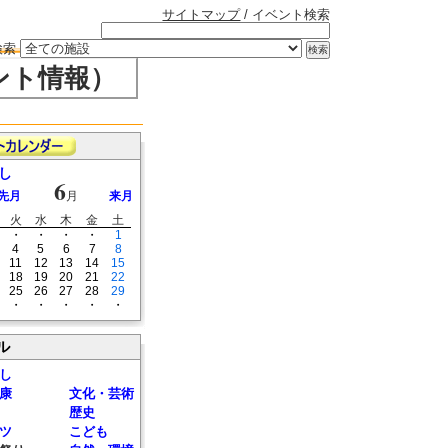
サイトマップ
/ イベント検索
検索
ント情報）
し
6
先月
月
来月
火
水
木
金
土
・
・
・
・
1
4
5
6
7
8
11
12
13
14
15
18
19
20
21
22
25
26
27
28
29
・
・
・
・
・
ル
し
康
文化・芸術
歴史
ツ
こども