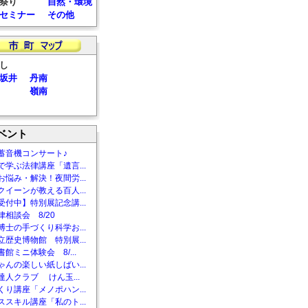
祭り
自然・環境
セミナー
その他
し
坂井
丹南
嶺南
ベント
蓄音機コンサート♪
で学ぶ法律講座「遺言...
お悩み・解決！夜間労...
クイーンが教える百人...
受付中】特別展記念講...
相談会 8/20
博士の手づくり科学お...
立歴史博物館 特別展...
館ミニ体験会 8/...
ゃんの楽しい紙しばい...
達人クラブ けん玉...
くり講座「メノポハン...
ススキル講座「私のト...