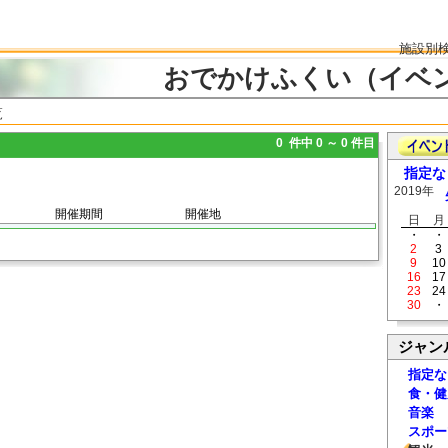
施設別
おでかけふくい（イベ
覧
0 件中 0 ～ 0 件目
指定な
2019年
開催期間
開催地
日
月
・
・
2
3
9
10
16
17
23
24
30
・
ジャン
指定な
食・健
音楽
スポー