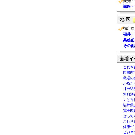
観光・
講座・
地 区
指定な
福井・
奥越前
その他
新着イ
これき
図書館
職場の
かるた
【申込
無料法律
くどう
福井県
電子図書
せっち
これき
健康づ
ビジネ