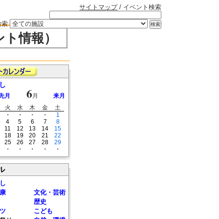
サイトマップ
/ イベント検索
検索
ント情報）
し
6
先月
月
来月
火
水
木
金
土
・
・
・
・
1
4
5
6
7
8
11
12
13
14
15
18
19
20
21
22
25
26
27
28
29
・
・
・
・
・
ル
し
康
文化・芸術
歴史
ツ
こども