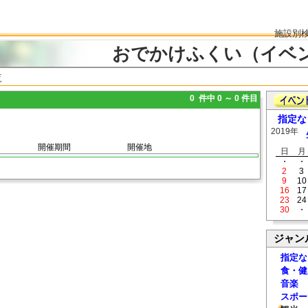
施設別
おでかけふくい（イベ
覧
0 件中 0 ～ 0 件目
指定な
2019年
開催期間
開催地
日
月
・
・
2
3
9
10
16
17
23
24
30
・
ジャン
指定な
食・健
音楽
スポー