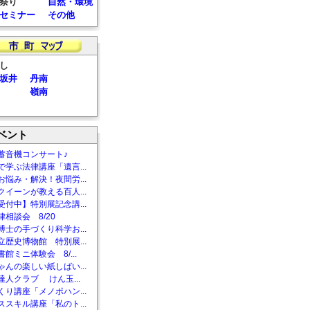
祭り
自然・環境
セミナー
その他
し
坂井
丹南
嶺南
ベント
蓄音機コンサート♪
で学ぶ法律講座「遺言...
お悩み・解決！夜間労...
クイーンが教える百人...
受付中】特別展記念講...
相談会 8/20
博士の手づくり科学お...
立歴史博物館 特別展...
館ミニ体験会 8/...
ゃんの楽しい紙しばい...
達人クラブ けん玉...
くり講座「メノポハン...
ススキル講座「私のト...