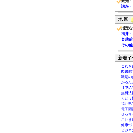
観光・
講座・
地 区
指定な
福井・
奥越前
その他
新着イ
これき
図書館
職場の
かるた
【申込
無料法律
くどう
福井県
電子図書
せっち
これき
健康づ
ビジネ