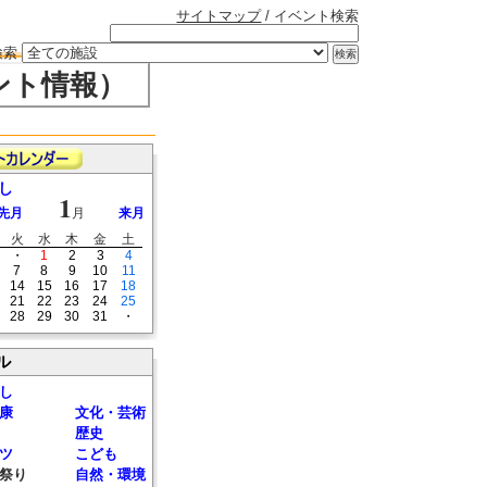
サイトマップ
/ イベント検索
検索
ント情報）
し
1
先月
月
来月
火
水
木
金
土
・
1
2
3
4
7
8
9
10
11
14
15
16
17
18
21
22
23
24
25
28
29
30
31
・
ル
し
康
文化・芸術
歴史
ツ
こども
祭り
自然・環境