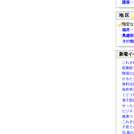
講座・
地 区
指定な
福井・
奥越前
その他
新着イ
これき
図書館
職場の
かるた
無料法律
福井県
くどう
電子図書
せっち
ビジネ
健康づ
これき
子育て
SL風の