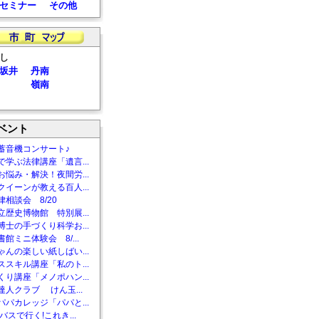
セミナー
その他
し
坂井
丹南
嶺南
ベント
蓄音機コンサート♪
で学ぶ法律講座「遺言...
お悩み・解決！夜間労...
クイーンが教える百人...
相談会 8/20
立歴史博物館 特別展...
博士の手づくり科学お...
館ミニ体験会 8/...
ゃんの楽しい紙しばい...
ススキル講座「私のト...
くり講座「メノポハン...
達人クラブ けん玉...
パパカレッジ「パパと...
バスで行く!これき...