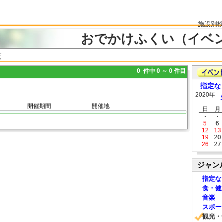
施設別
おでかけふくい（イベ
覧
0 件中 0 ～ 0 件目
指定な
2020年
開催期間
開催地
日
月
・
・
5
6
12
13
19
20
26
27
ジャン
指定な
食・健
音楽
スポー
観光・