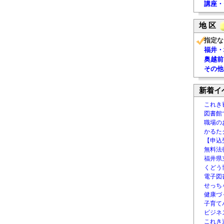
講座・
地 区
指定な
福井・
奥越前
その他
新着イ
これき
図書館
職場の
かるた
【申込
無料法律
福井県
くどう
電子図書
せっち
健康づ
子育て
ビジネ
これき