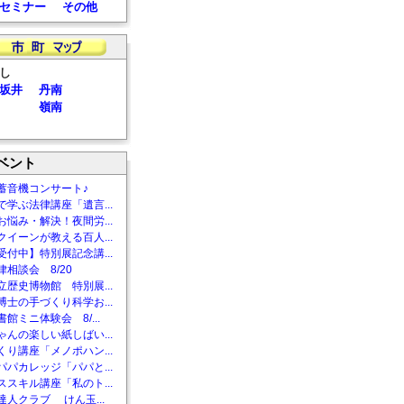
セミナー
その他
し
坂井
丹南
嶺南
ベント
蓄音機コンサート♪
で学ぶ法律講座「遺言...
お悩み・解決！夜間労...
クイーンが教える百人...
受付中】特別展記念講...
相談会 8/20
立歴史博物館 特別展...
博士の手づくり科学お...
館ミニ体験会 8/...
ゃんの楽しい紙しばい...
くり講座「メノポハン...
パパカレッジ「パパと...
ススキル講座「私のト...
達人クラブ けん玉...