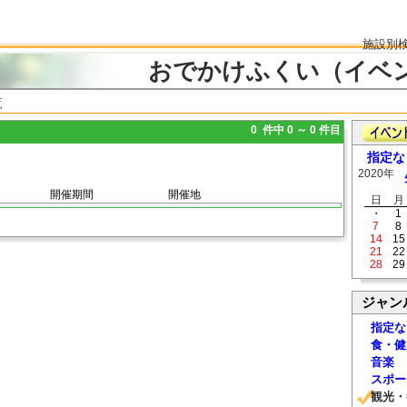
施設別
おでかけふくい（イベ
覧
0 件中 0 ～ 0 件目
指定な
2020年
開催期間
開催地
日
月
・
1
7
8
14
15
21
22
28
29
ジャン
指定な
食・健
音楽
スポー
観光・