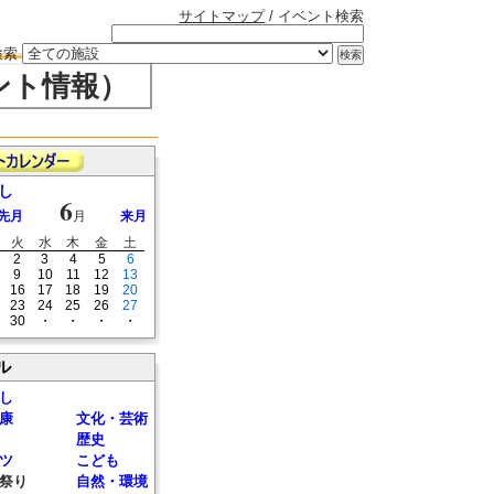
サイトマップ
/ イベント検索
検索
ント情報）
し
6
先月
月
来月
火
水
木
金
土
2
3
4
5
6
9
10
11
12
13
16
17
18
19
20
23
24
25
26
27
30
・
・
・
・
ル
し
康
文化・芸術
歴史
ツ
こども
祭り
自然・環境