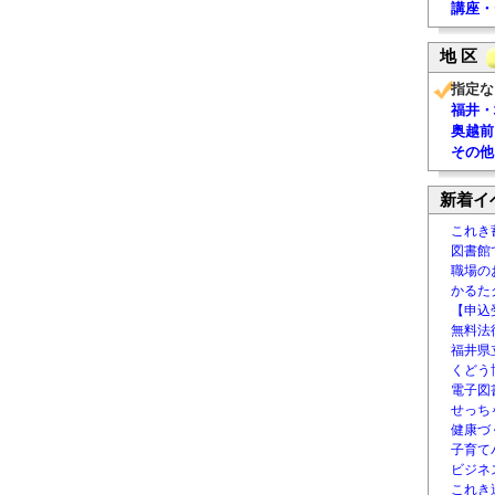
講座・
地 区
指定な
福井・
奥越前
その他
新着イ
これき
図書館
職場の
かるた
【申込
無料法律
福井県
くどう
電子図書
せっち
健康づ
子育て
ビジネ
これき