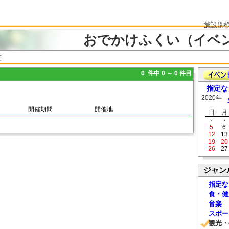
施設別
おでかけふくい（イベ
覧
0 件中 0 ～ 0 件目
指定な
2020年
開催期間
開催地
日
月
・
・
5
6
12
13
19
20
26
27
ジャン
指定な
食・健
音楽
スポー
観光・