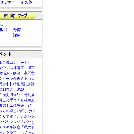
セミナー
その他
し
坂井
丹南
嶺南
ベント
蓄音機コンサート♪
で学ぶ法律講座「遺言...
お悩み・解決！夜間労...
クイーンが教える百人...
受付中】特別展記念講...
相談会 8/20
立歴史博物館 特別展...
博士の手づくり科学お...
館ミニ体験会 8/...
ゃんの楽しい紙しばい...
くり講座「メノポハン...
パパカレッジ「パパと...
ススキル講座「私のト...
達人クラブ けん玉...