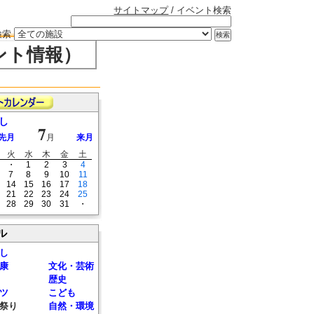
サイトマップ
/ イベント検索
検索
ント情報）
し
7
先月
月
来月
火
水
木
金
土
・
1
2
3
4
7
8
9
10
11
14
15
16
17
18
21
22
23
24
25
28
29
30
31
・
ル
し
康
文化・芸術
歴史
ツ
こども
祭り
自然・環境