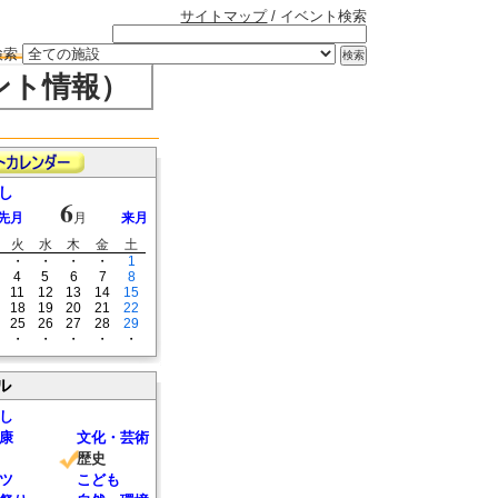
サイトマップ
/ イベント検索
検索
ント情報）
し
6
先月
月
来月
火
水
木
金
土
・
・
・
・
1
4
5
6
7
8
11
12
13
14
15
18
19
20
21
22
25
26
27
28
29
・
・
・
・
・
ル
し
康
文化・芸術
歴史
ツ
こども