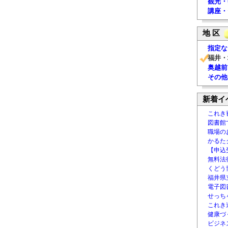
観光・
講座・
地 区
指定な
福井・
奥越前
その他
新着イ
これき
図書館
職場の
かるた
【申込
無料法律
くどう
福井県
電子図書
せっち
これき
健康づ
ビジネ