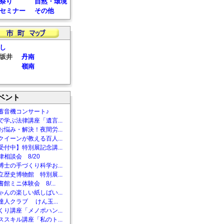
祭り
自然・環境
セミナー
その他
し
坂井
丹南
嶺南
ベント
蓄音機コンサート♪
で学ぶ法律講座「遺言...
お悩み・解決！夜間労...
クイーンが教える百人...
受付中】特別展記念講...
相談会 8/20
博士の手づくり科学お...
立歴史博物館 特別展...
館ミニ体験会 8/...
ゃんの楽しい紙しばい...
達人クラブ けん玉...
くり講座「メノポハン...
ススキル講座「私のト...