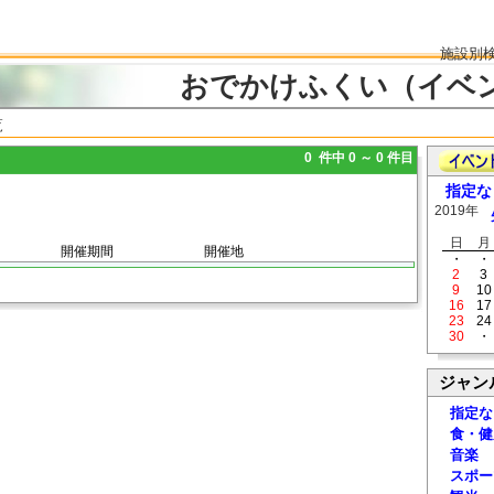
施設別
おでかけふくい（イベ
覧
0 件中 0 ～ 0 件目
指定な
2019年
日
月
開催期間
開催地
・
・
2
3
9
10
16
17
23
24
30
・
ジャン
指定な
食・健
音楽
スポー