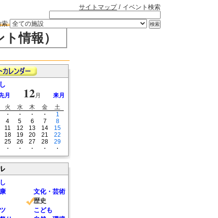
サイトマップ
/ イベント検索
検索
ント情報）
し
12
先月
月
来月
火
水
木
金
土
・
・
・
・
1
4
5
6
7
8
11
12
13
14
15
18
19
20
21
22
25
26
27
28
29
・
・
・
・
・
ル
し
康
文化・芸術
歴史
ツ
こども