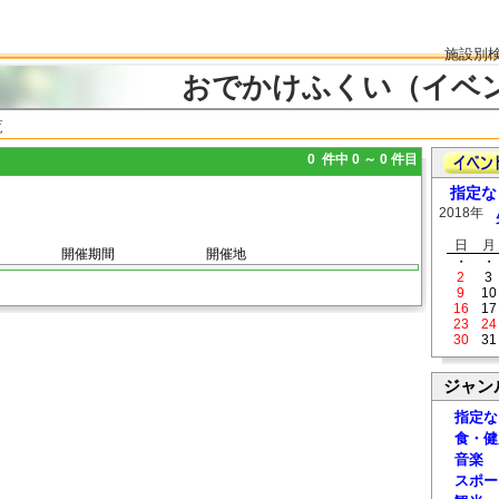
施設別
おでかけふくい（イベ
覧
0 件中 0 ～ 0 件目
指定な
2018年
日
月
開催期間
開催地
・
・
2
3
9
10
16
17
23
24
30
31
ジャン
指定な
食・健
音楽
スポー