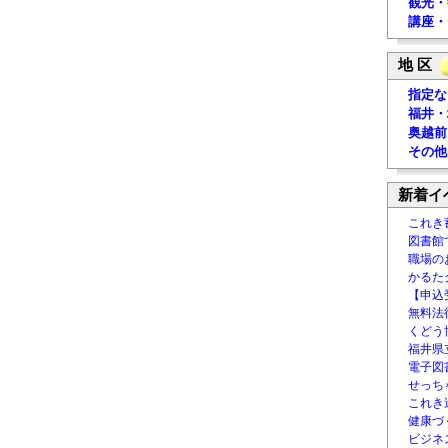
観光・
講座・
地 区
指定な
福井・
奥越前
その他
新着イ
これき
図書館
職場の
かるた
【申込
無料法律
くどう
福井県
電子図書
せっち
これき
健康づ
ビジネ