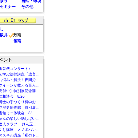
祭り
自然・環境
セミナー
その他
し
坂井
丹南
嶺南
ベント
蓄音機コンサート♪
で学ぶ法律講座「遺言...
お悩み・解決！夜間労...
クイーンが教える百人...
受付中】特別展記念講...
相談会 8/20
博士の手づくり科学お...
立歴史博物館 特別展...
館ミニ体験会 8/...
ゃんの楽しい紙しばい...
達人クラブ けん玉...
くり講座「メノポハン...
ススキル講座「私のト...