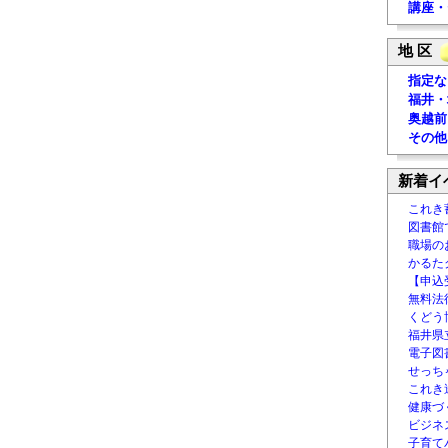
講座・
地 区
指定な
福井・
奥越前
その他
新着イ
これき
図書館
職場の
かるた
【申込
無料法律
くどう
福井県
電子図書
せっち
これき
健康づ
ビジネ
子育て