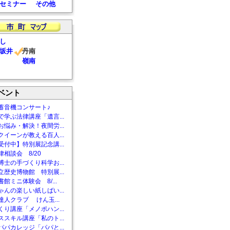
セミナー
その他
し
坂井
丹南
嶺南
ベント
蓄音機コンサート♪
で学ぶ法律講座「遺言...
お悩み・解決！夜間労...
クイーンが教える百人...
受付中】特別展記念講...
相談会 8/20
博士の手づくり科学お...
立歴史博物館 特別展...
館ミニ体験会 8/...
ゃんの楽しい紙しばい...
達人クラブ けん玉...
くり講座「メノポハン...
ススキル講座「私のト...
パパカレッジ「パパと...