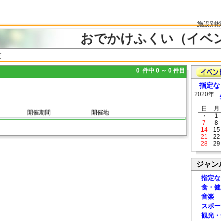
施設別
おでかけふくい（イベ
覧
0 件中 0 ～ 0 件目
指定な
2020年
日
月
開催期間
開催地
・
1
7
8
14
15
21
22
28
29
ジャン
指定な
食・健
音楽
スポー
観光・