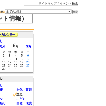
サイトマップ
/ イベント検索
検索
ント情報）
し
6
先月
月
来月
火
水
木
金
土
2
3
4
5
6
9
10
11
12
13
16
17
18
19
20
23
24
25
26
27
30
・
・
・
・
ル
し
康
文化・芸術
歴史
ツ
こども
祭り
自然・環境