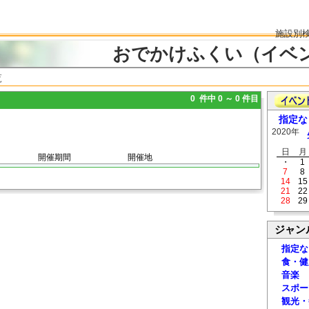
施設別
おでかけふくい（イベ
覧
0 件中 0 ～ 0 件目
指定な
2020年
日
月
開催期間
開催地
・
1
7
8
14
15
21
22
28
29
ジャン
指定な
食・健
音楽
スポー
観光・