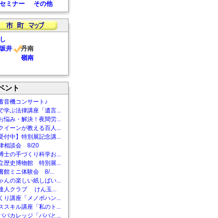
セミナー
その他
し
坂井
丹南
嶺南
ベント
蓄音機コンサート♪
で学ぶ法律講座「遺言...
お悩み・解決！夜間労...
クイーンが教える百人...
受付中】特別展記念講...
相談会 8/20
博士の手づくり科学お...
立歴史博物館 特別展...
館ミニ体験会 8/...
ゃんの楽しい紙しばい...
達人クラブ けん玉...
くり講座「メノポハン...
ススキル講座「私のト...
パパカレッジ「パパと...