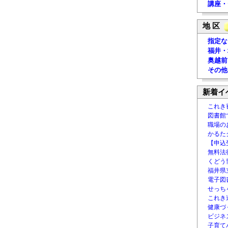
講座・
地 区
指定な
福井・
奥越前
その他
新着イ
これき
図書館
職場の
かるた
【申込
無料法律
くどう
福井県
電子図書
せっち
これき
健康づ
ビジネ
子育て