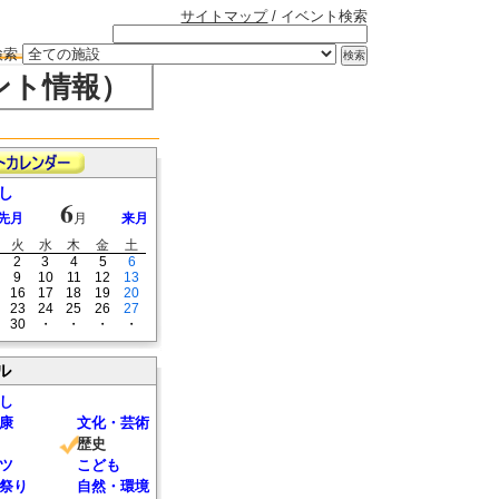
サイトマップ
/ イベント検索
検索
ント情報）
し
6
先月
月
来月
火
水
木
金
土
2
3
4
5
6
9
10
11
12
13
16
17
18
19
20
23
24
25
26
27
30
・
・
・
・
ル
し
康
文化・芸術
歴史
ツ
こども
祭り
自然・環境