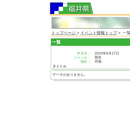
トップページ
>
イベント情報トップ
> 一
一覧
年月日：
2020年6月27日
ジャンル：
歴史
地区：
丹南
タイトル
データがありません。