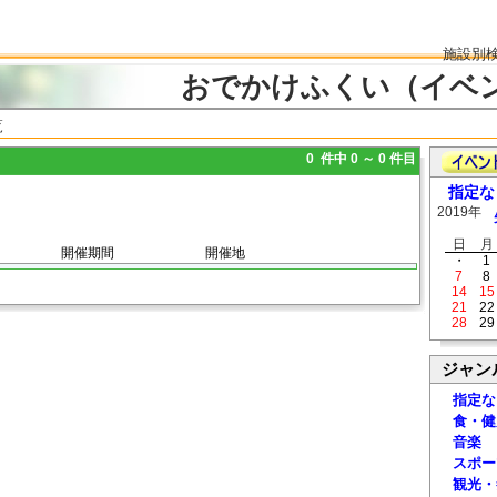
施設別
おでかけふくい（イベ
覧
0 件中 0 ～ 0 件目
指定な
2019年
日
月
開催期間
開催地
・
1
7
8
14
15
21
22
28
29
ジャン
指定な
食・健
音楽
スポー
観光・