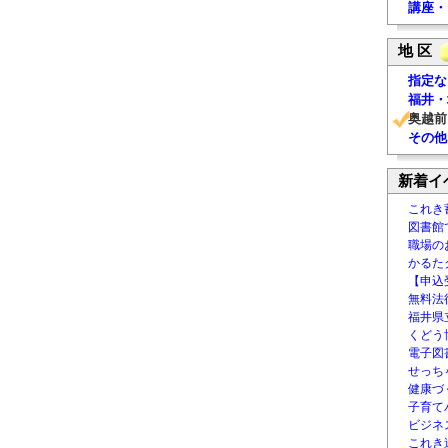
講座・
地 区
指定な
福井・
奥越前
その他
新着イ
これき
図書館
職場の
かるた
【申込
無料法律
福井県
くどう
電子図書
せっち
健康づ
子育て
ビジネ
これき