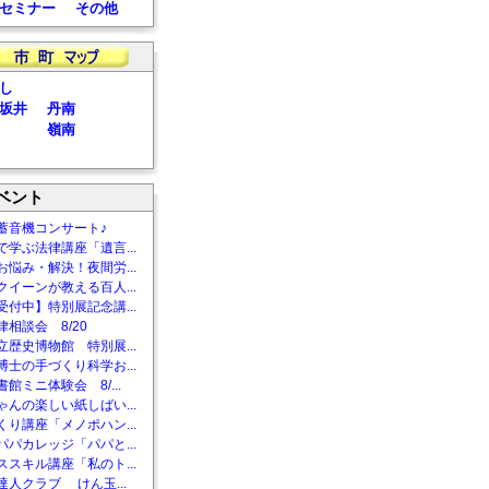
セミナー
その他
し
坂井
丹南
嶺南
ベント
蓄音機コンサート♪
で学ぶ法律講座「遺言...
お悩み・解決！夜間労...
クイーンが教える百人...
受付中】特別展記念講...
相談会 8/20
立歴史博物館 特別展...
博士の手づくり科学お...
館ミニ体験会 8/...
ゃんの楽しい紙しばい...
くり講座「メノポハン...
パパカレッジ「パパと...
ススキル講座「私のト...
達人クラブ けん玉...