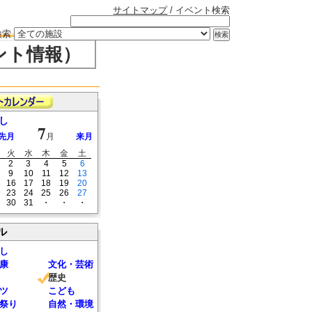
サイトマップ
/ イベント検索
検索
ント情報）
し
7
先月
月
来月
火
水
木
金
土
2
3
4
5
6
9
10
11
12
13
16
17
18
19
20
23
24
25
26
27
30
31
・
・
・
ル
し
康
文化・芸術
歴史
ツ
こども
祭り
自然・環境