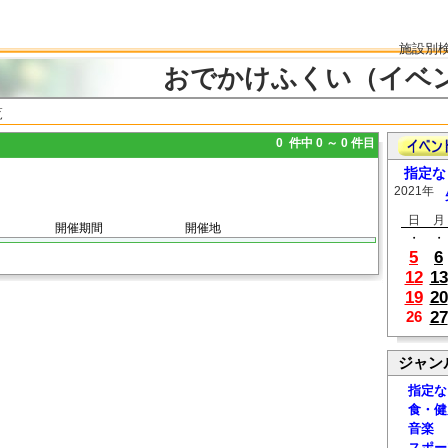
施設別
おでかけふくい（イベ
覧
0 件中 0 ～ 0 件目
指定な
2021年
日
月
開催期間
開催地
・
・
5
6
12
13
19
20
27
26
ジャン
指定な
食・健
音楽
スポー