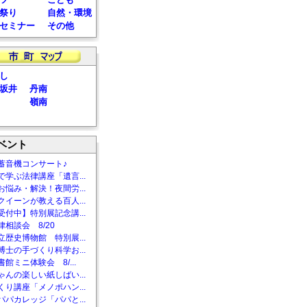
祭り
自然・環境
セミナー
その他
し
坂井
丹南
嶺南
ベント
蓄音機コンサート♪
で学ぶ法律講座「遺言...
お悩み・解決！夜間労...
クイーンが教える百人...
受付中】特別展記念講...
相談会 8/20
立歴史博物館 特別展...
博士の手づくり科学お...
館ミニ体験会 8/...
ゃんの楽しい紙しばい...
くり講座「メノポハン...
パパカレッジ「パパと...