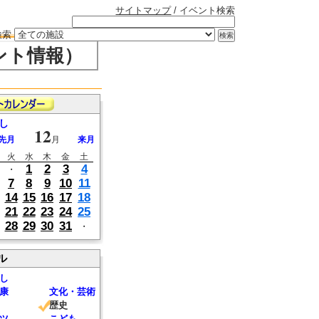
サイトマップ
/ イベント検索
検索
ント情報）
し
12
先月
月
来月
火
水
木
金
土
1
2
3
4
・
7
8
9
10
11
14
15
16
17
18
21
22
23
24
25
28
29
30
31
・
ル
し
康
文化・芸術
歴史
ツ
こども