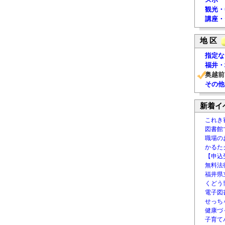
観光・
講座・
地 区
指定な
福井・
奥越前
その他
新着イ
これき
図書館
職場の
かるた
【申込
無料法律
福井県
くどう
電子図書
せっち
健康づ
子育て