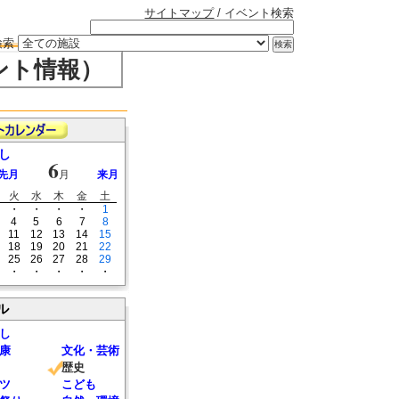
サイトマップ
/ イベント検索
検索
ント情報）
し
6
先月
月
来月
火
水
木
金
土
・
・
・
・
1
4
5
6
7
8
11
12
13
14
15
18
19
20
21
22
25
26
27
28
29
・
・
・
・
・
ル
し
康
文化・芸術
歴史
ツ
こども