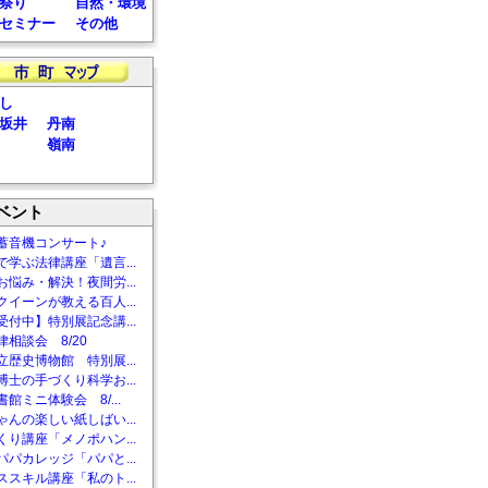
祭り
自然・環境
セミナー
その他
し
坂井
丹南
嶺南
ベント
蓄音機コンサート♪
で学ぶ法律講座「遺言...
お悩み・解決！夜間労...
クイーンが教える百人...
受付中】特別展記念講...
相談会 8/20
立歴史博物館 特別展...
博士の手づくり科学お...
館ミニ体験会 8/...
ゃんの楽しい紙しばい...
くり講座「メノポハン...
パパカレッジ「パパと...
ススキル講座「私のト...