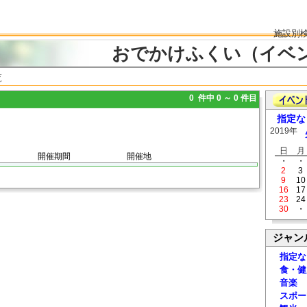
施設別
おでかけふくい（イベ
覧
0 件中 0 ～ 0 件目
指定な
2019年
日
月
開催期間
開催地
・
・
2
3
9
10
16
17
23
24
30
・
ジャン
指定な
食・健
音楽
スポー