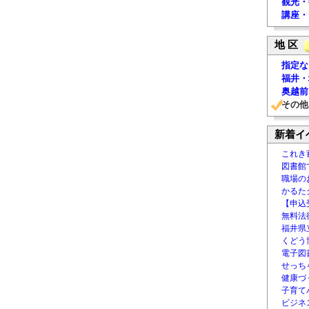
観光・
講座・
地 区
指定な
福井・
奥越前
その他
新着イ
これき
図書館
職場の
かるた
【申込
無料法律
福井県
くどう
電子図書
せっち
健康づ
子育て
ビジネ