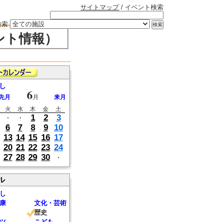
サイトマップ
/ イベント検索
検索
ント情報）
し
6
先月
月
来月
火
水
木
金
土
1
2
3
・
・
6
7
8
9
10
13
14
15
16
17
20
21
22
23
24
27
28
29
30
・
ル
し
康
文化・芸術
歴史
ツ
こども