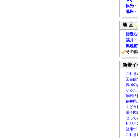
観光・
講座・
地 区
指定な
福井・
奥越前
その他
新着イ
これき
図書館
職場の
かるた
無料法律
福井県
くどう
電子図書
せっち
ビジネ
健康づ
これき