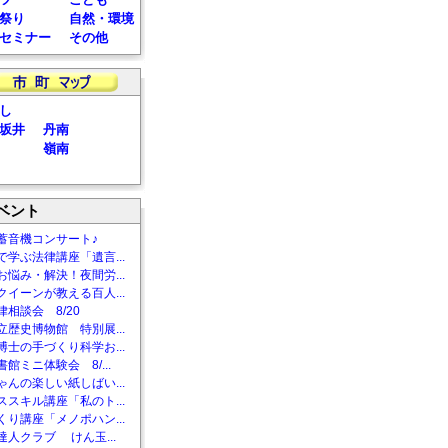
祭り
自然・環境
セミナー
その他
し
坂井
丹南
嶺南
ベント
蓄音機コンサート♪
で学ぶ法律講座「遺言...
お悩み・解決！夜間労...
クイーンが教える百人...
相談会 8/20
立歴史博物館 特別展...
博士の手づくり科学お...
館ミニ体験会 8/...
ゃんの楽しい紙しばい...
ススキル講座「私のト...
くり講座「メノポハン...
達人クラブ けん玉...