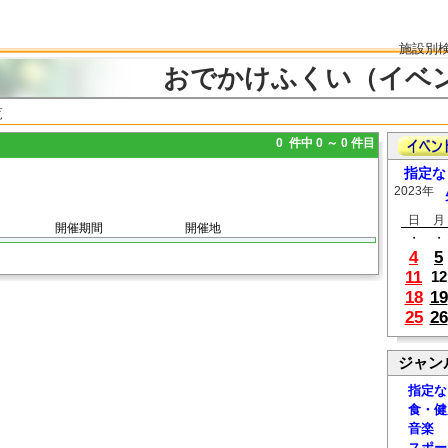
施設別
おでかけふくい（イベ
覧
0 件中 0 ～ 0 件目
指定な
2023年
日
月
開催期間
開催地
・
・
4
5
11
12
18
19
25
26
ジャン
指定な
食・健
音楽
スポー