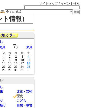
サイトマップ
/ イベント検索
検索
ント情報）
し
7
先月
月
来月
火
水
木
金
土
・
1
2
3
4
7
8
9
10
11
14
15
16
17
18
21
22
23
24
25
28
29
30
31
・
ル
し
康
文化・芸術
歴史
ツ
こども
祭り
自然・環境