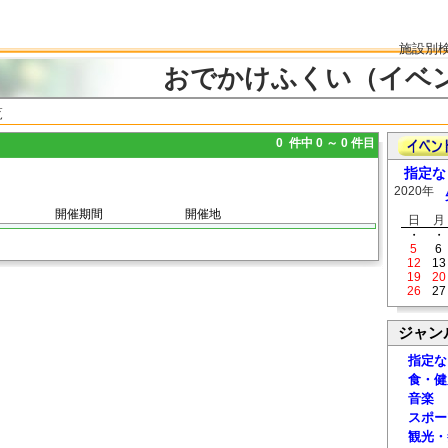
施設別
おでかけふくい（イベ
覧
0 件中 0 ～ 0 件目
指定な
2020年
開催期間
開催地
日
月
・
・
5
6
12
13
19
20
26
27
ジャン
指定な
食・健
音楽
スポー
観光・