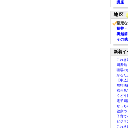
講座・
地 区
指定な
福井・
奥越前
その他
新着イ
これき
図書館
職場の
かるた
【申込
無料法律
福井県
くどう
電子図書
せっち
健康づ
子育て
ビジネ
これき