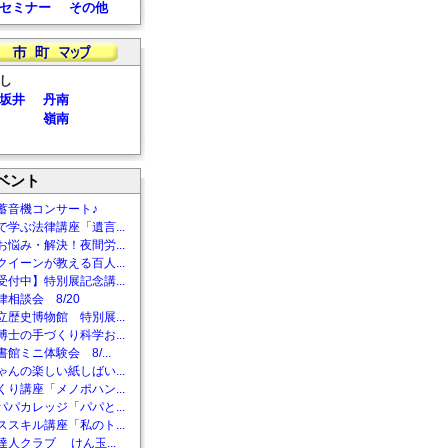
セミナー
その他
し
坂井
丹南
嶺南
ベント
蓄音機コンサート♪
で学ぶ法律講座「遺言...
お悩み・解決！夜間労...
クイーンが教える百人...
受付中】特別展記念講...
相談会 8/20
立歴史博物館 特別展...
博士の手づくり科学お...
館ミニ体験会 8/...
ゃんの楽しい紙しばい...
くり講座「メノポハン...
パパカレッジ「パパと...
ススキル講座「私のト...
達人クラブ けん玉...