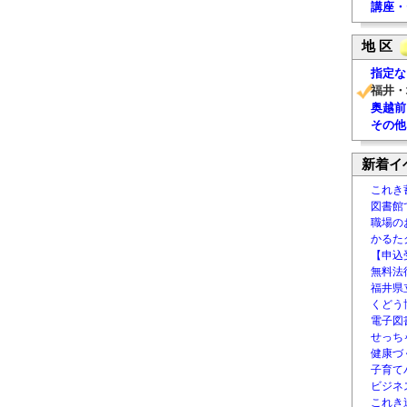
講座・
地 区
指定な
福井・
奥越前
その他
新着イ
これき
図書館
職場の
かるた
【申込
無料法律
福井県
くどう
電子図書
せっち
健康づ
子育て
ビジネ
これき