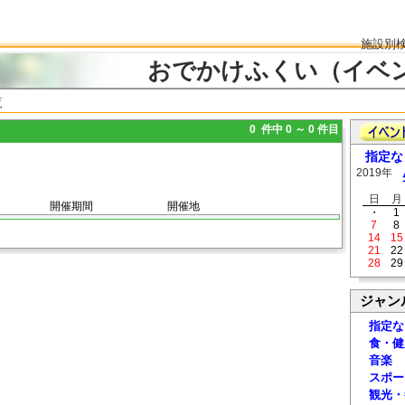
施設別
おでかけふくい（イベ
覧
0 件中 0 ～ 0 件目
指定な
2019年
日
月
開催期間
開催地
・
1
7
8
14
15
21
22
28
29
ジャン
指定な
食・健
音楽
スポー
観光・