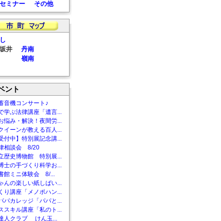
セミナー
その他
し
坂井
丹南
嶺南
ベント
蓄音機コンサート♪
で学ぶ法律講座「遺言...
お悩み・解決！夜間労...
クイーンが教える百人...
受付中】特別展記念講...
相談会 8/20
立歴史博物館 特別展...
博士の手づくり科学お...
館ミニ体験会 8/...
ゃんの楽しい紙しばい...
くり講座「メノポハン...
パパカレッジ「パパと...
ススキル講座「私のト...
達人クラブ けん玉...