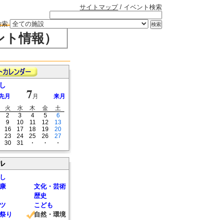
サイトマップ
/ イベント検索
検索
ント情報）
し
7
先月
月
来月
火
水
木
金
土
2
3
4
5
6
9
10
11
12
13
16
17
18
19
20
23
24
25
26
27
30
31
・
・
・
ル
し
康
文化・芸術
歴史
ツ
こども
祭り
自然・環境