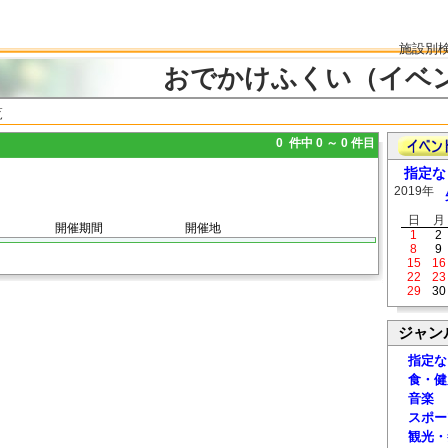
施設別
おでかけふくい（イベ
覧
0 件中 0 ～ 0 件目
指定な
2019年
日
月
開催期間
開催地
1
2
8
9
15
16
22
23
29
30
ジャン
指定な
食・健
音楽
スポー
観光・