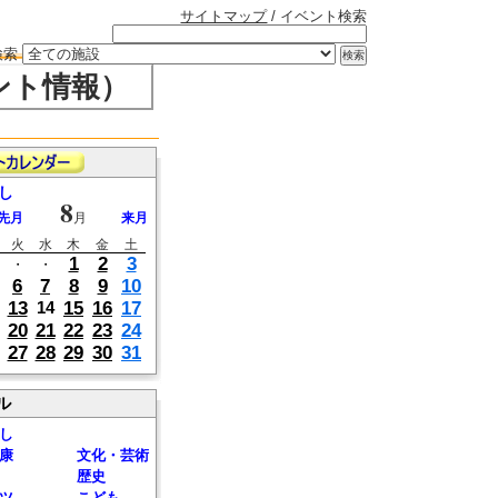
サイトマップ
/ イベント検索
検索
ント情報）
し
8
先月
月
来月
火
水
木
金
土
1
2
3
・
・
6
7
8
9
10
13
15
16
17
14
20
21
22
23
24
27
28
29
30
31
ル
し
康
文化・芸術
歴史
ツ
こども