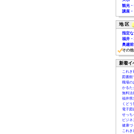
観光・
講座・
地 区
指定な
福井・
奥越前
その他
新着イ
これき
図書館
職場の
かるた
無料法律
福井県
くどう
電子図書
せっち
ビジネ
健康づ
これき