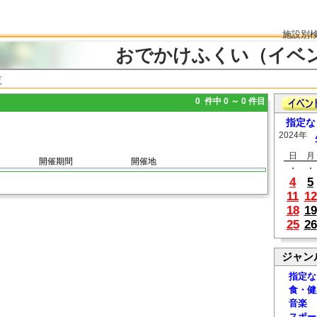
施設別
おでかけふくい（イベ
覧
0 件中 0 ～ 0 件目
指定な
2024年
日
月
開催期間
開催地
・
・
4
5
11
12
18
19
25
26
ジャン
指定な
食・健
音楽
スポー