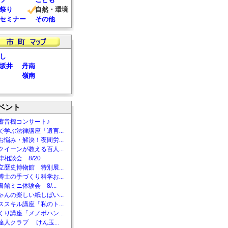
祭り
自然・環境
セミナー
その他
し
坂井
丹南
嶺南
ベント
蓄音機コンサート♪
で学ぶ法律講座「遺言...
お悩み・解決！夜間労...
クイーンが教える百人...
相談会 8/20
立歴史博物館 特別展...
博士の手づくり科学お...
館ミニ体験会 8/...
ゃんの楽しい紙しばい...
ススキル講座「私のト...
くり講座「メノポハン...
達人クラブ けん玉...