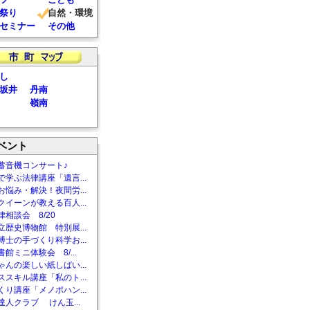
祭り
自然・環境
セミナー
その他
し
坂井
丹南
嶺南
ベント
蓄音機コンサート♪
で学ぶ法律講座「遺言...
お悩み・解決！夜間労...
クイーンが教える百人...
相談会 8/20
立歴史博物館 特別展...
博士の手づくり科学お...
館ミニ体験会 8/...
ゃんの楽しい紙しばい...
ススキル講座「私のト...
くり講座「メノポハン...
達人クラブ けん玉...