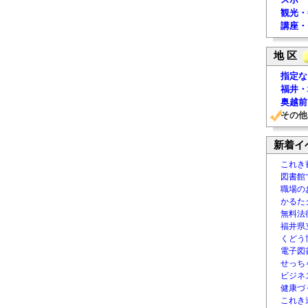
観光・
講座・
地 区
指定な
福井・
奥越前
その他
新着イ
これき
図書館
職場の
かるた
無料法律
福井県
くどう
電子図書
せっち
ビジネ
健康づ
これき