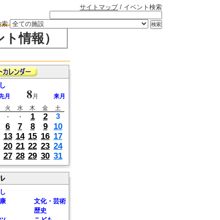
サイトマップ
/ イベント検索
検索
ント情報）
し
8
先月
月
来月
火
水
木
金
土
1
2
3
・
・
6
7
8
9
10
13
14
15
16
17
20
21
22
23
24
27
28
29
30
31
ル
し
康
文化・芸術
歴史
ツ
こども