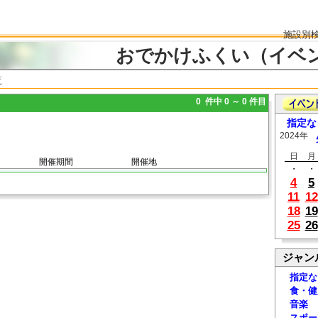
施設別
おでかけふくい（イベ
覧
0 件中 0 ～ 0 件目
指定な
2024年
日
月
開催期間
開催地
・
・
4
5
11
12
18
19
25
26
ジャン
指定な
食・健
音楽
スポー