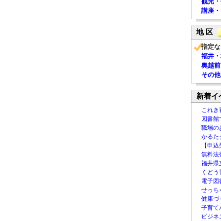
観光・
講座・
地 区
指定な
福井・
奥越前
その他
新着イ
これき
図書館
職場の
かるた
【申込
無料法律
福井県
くどう
電子図書
せっち
健康づ
子育て
ビジネ