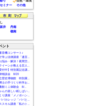
祭り
自然・環境
セミナー
その他
し
坂井
丹南
嶺南
ベント
蓄音機コンサート♪
で学ぶ法律講座「遺言...
お悩み・解決！夜間労...
クイーンが教える百人...
受付中】特別展記念講...
相談会 8/20
立歴史博物館 特別展...
博士の手づくり科学お...
館ミニ体験会 8/...
ゃんの楽しい紙しばい...
くり講座「メノポハン...
パパカレッジ「パパと...
ススキル講座「私のト...