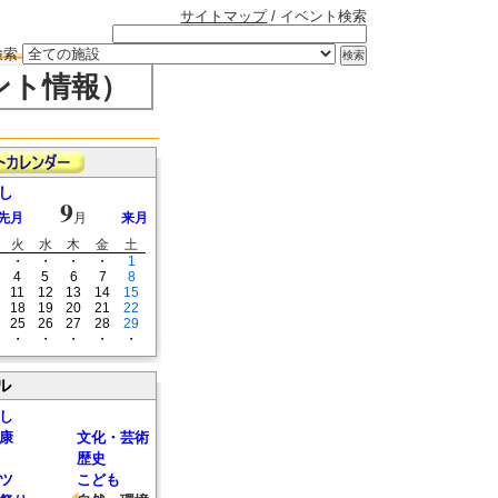
サイトマップ
/ イベント検索
検索
ント情報）
し
9
先月
月
来月
火
水
木
金
土
・
・
・
・
1
4
5
6
7
8
11
12
13
14
15
18
19
20
21
22
25
26
27
28
29
・
・
・
・
・
ル
し
康
文化・芸術
歴史
ツ
こども