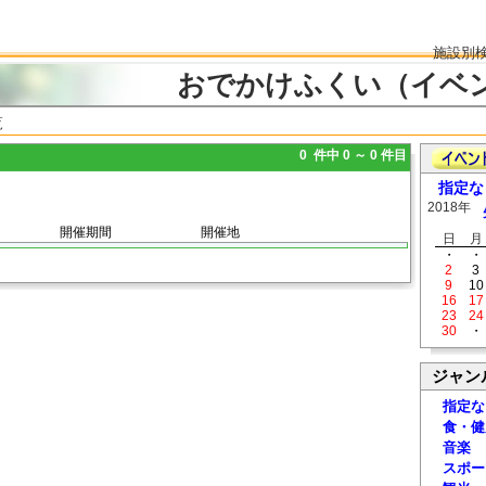
施設別
おでかけふくい（イベ
覧
0 件中 0 ～ 0 件目
指定な
2018年
開催期間
開催地
日
月
・
・
2
3
9
10
16
17
23
24
30
・
ジャン
指定な
食・健
音楽
スポー