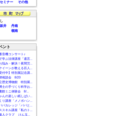
セミナー
その他
し
坂井
丹南
嶺南
ベント
蓄音機コンサート♪
で学ぶ法律講座「遺言...
お悩み・解決！夜間労...
クイーンが教える百人...
受付中】特別展記念講...
相談会 8/20
立歴史博物館 特別展...
博士の手づくり科学お...
館ミニ体験会 8/...
ゃんの楽しい紙しばい...
くり講座「メノポハン...
パパカレッジ「パパと...
ススキル講座「私のト...
達人クラブ けん玉...