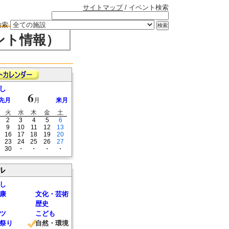
サイトマップ
/ イベント検索
検索
ント情報）
し
6
先月
月
来月
火
水
木
金
土
2
3
4
5
6
9
10
11
12
13
16
17
18
19
20
23
24
25
26
27
30
・
・
・
・
ル
し
康
文化・芸術
歴史
ツ
こども
祭り
自然・環境