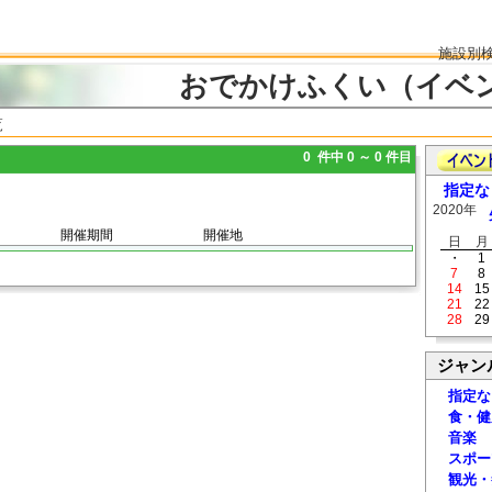
施設別
おでかけふくい（イベ
覧
0 件中 0 ～ 0 件目
指定な
2020年
開催期間
開催地
日
月
・
1
7
8
14
15
21
22
28
29
ジャン
指定な
食・健
音楽
スポー
観光・