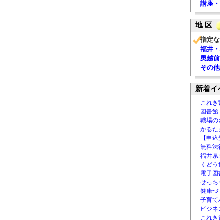
講座・
地 区
指定な
福井・
奥越前
その他
新着イ
これき
図書館
職場の
かるた
【申込
無料法律
福井県
くどう
電子図書
せっち
健康づ
子育て
ビジネ
これき