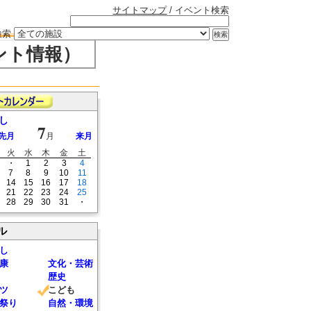
サイトマップ
/ イベント検索
検索
ント情報）
し
7
先月
月
来月
火
水
木
金
土
・
1
2
3
4
7
8
9
10
11
14
15
16
17
18
21
22
23
24
25
28
29
30
31
・
ル
し
康
文化・芸術
歴史
ツ
こども
祭り
自然・環境