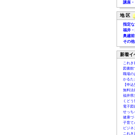
講座・
地 区
指定な
福井・
奥越前
その他
新着イ
これき
図書館
職場の
かるた
【申込
無料法律
福井県
くどう
電子図書
せっち
健康づ
子育て
ビジネ
これき