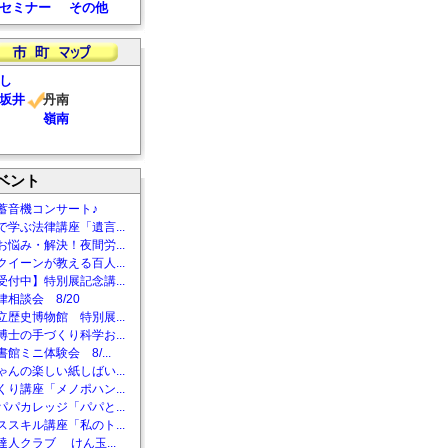
セミナー
その他
し
坂井
丹南
嶺南
ベント
蓄音機コンサート♪
で学ぶ法律講座「遺言...
お悩み・解決！夜間労...
クイーンが教える百人...
受付中】特別展記念講...
相談会 8/20
立歴史博物館 特別展...
博士の手づくり科学お...
館ミニ体験会 8/...
ゃんの楽しい紙しばい...
くり講座「メノポハン...
パパカレッジ「パパと...
ススキル講座「私のト...
達人クラブ けん玉...