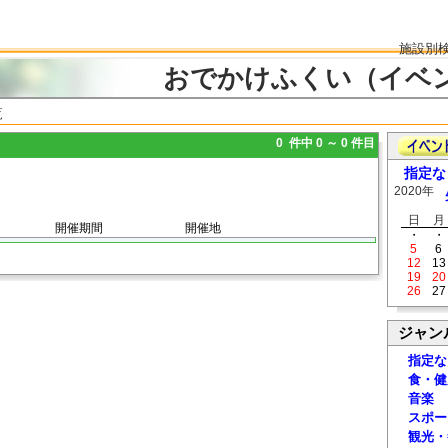
施設別
おでかけふくい（イベ
覧
0 件中 0 ～ 0 件目
指定な
2020年
日
月
開催期間
開催地
・
・
5
6
12
13
19
20
26
27
ジャン
指定な
食・健
音楽
スポー
観光・