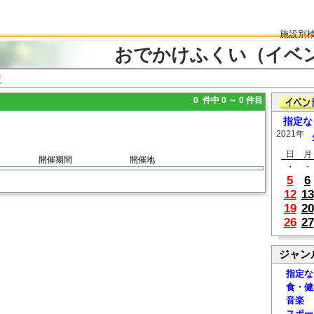
施設別
おでかけふくい（イベ
覧
0 件中 0 ～ 0 件目
指定な
2021年
日
月
開催期間
開催地
・
・
5
6
12
13
19
20
26
27
ジャン
指定な
食・健
音楽
スポー