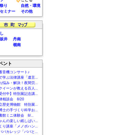
祭り
自然・環境
セミナー
その他
し
坂井
丹南
嶺南
ベント
蓄音機コンサート♪
で学ぶ法律講座「遺言...
お悩み・解決！夜間労...
クイーンが教える百人...
受付中】特別展記念講...
相談会 8/20
立歴史博物館 特別展...
博士の手づくり科学お...
館ミニ体験会 8/...
ゃんの楽しい紙しばい...
くり講座「メノポハン...
パパカレッジ「パパと...