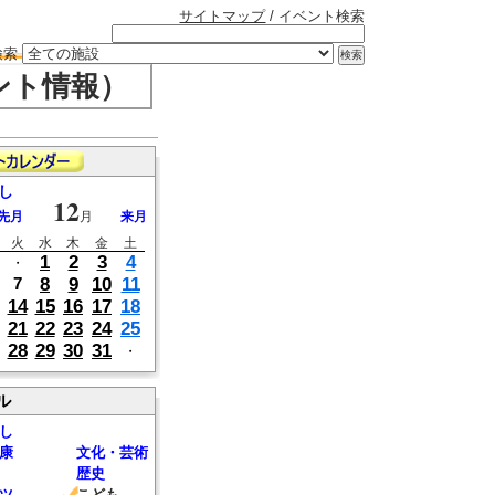
サイトマップ
/ イベント検索
検索
ント情報）
し
12
先月
月
来月
火
水
木
金
土
1
2
3
4
・
8
9
10
11
7
14
15
16
17
18
21
22
23
24
25
28
29
30
31
・
ル
し
康
文化・芸術
歴史
ツ
こども