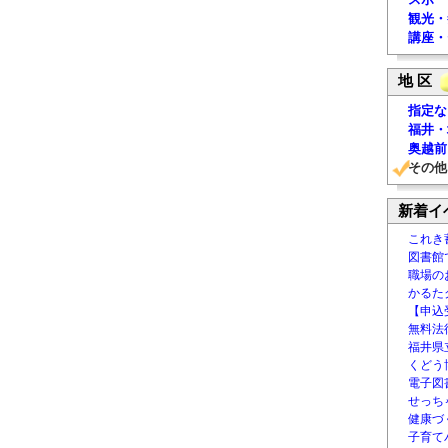
観光・
講座・
地 区
指定な
福井・
奥越前
その他
新着イ
これき
図書館
職場の
かるた
【申込
無料法律
福井県
くどう
電子図書
せっち
健康づ
子育て