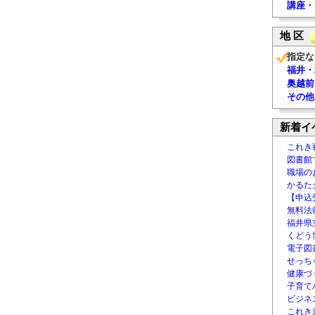
講座・
地 区
指定な
福井・
奥越前
その他
新着イ
これき
図書館
職場の
かるた
【申込
無料法律
福井県
くどう
電子図書
せっち
健康づ
子育て
ビジネ
これき