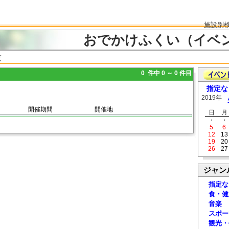
施設別
おでかけふくい（イベ
覧
0 件中 0 ～ 0 件目
指定な
2019年
開催期間
開催地
日
月
・
・
5
6
12
13
19
20
26
27
ジャン
指定な
食・健
音楽
スポー
観光・