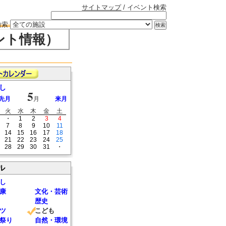
サイトマップ
/ イベント検索
検索
ント情報）
し
5
先月
月
来月
火
水
木
金
土
・
1
2
3
4
7
8
9
10
11
14
15
16
17
18
21
22
23
24
25
28
29
30
31
・
ル
し
康
文化・芸術
歴史
ツ
こども
祭り
自然・環境