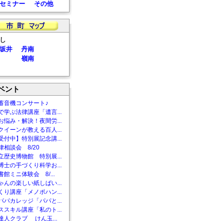
セミナー
その他
し
坂井
丹南
嶺南
ベント
蓄音機コンサート♪
で学ぶ法律講座「遺言...
お悩み・解決！夜間労...
クイーンが教える百人...
受付中】特別展記念講...
相談会 8/20
立歴史博物館 特別展...
博士の手づくり科学お...
館ミニ体験会 8/...
ゃんの楽しい紙しばい...
くり講座「メノポハン...
パパカレッジ「パパと...
ススキル講座「私のト...
達人クラブ けん玉...