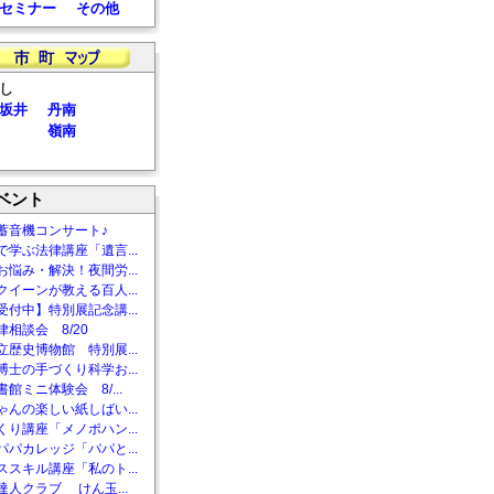
セミナー
その他
し
坂井
丹南
嶺南
ベント
蓄音機コンサート♪
で学ぶ法律講座「遺言...
お悩み・解決！夜間労...
クイーンが教える百人...
受付中】特別展記念講...
相談会 8/20
立歴史博物館 特別展...
博士の手づくり科学お...
館ミニ体験会 8/...
ゃんの楽しい紙しばい...
くり講座「メノポハン...
パパカレッジ「パパと...
ススキル講座「私のト...
達人クラブ けん玉...