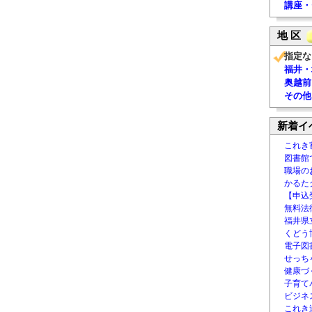
講座・
地 区
指定な
福井・
奥越前
その他
新着イ
これき
図書館
職場の
かるた
【申込
無料法律
福井県
くどう
電子図書
せっち
健康づ
子育て
ビジネ
これき