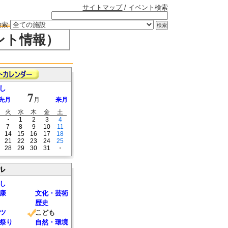
サイトマップ
/ イベント検索
検索
ント情報）
し
7
先月
月
来月
火
水
木
金
土
・
1
2
3
4
7
8
9
10
11
14
15
16
17
18
21
22
23
24
25
28
29
30
31
・
ル
し
康
文化・芸術
歴史
ツ
こども
祭り
自然・環境