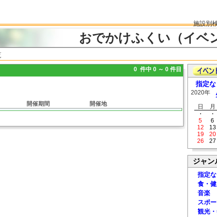
施設別
おでかけふくい（イベ
覧
0 件中 0 ～ 0 件目
指定な
2020年
開催期間
開催地
日
月
・
・
5
6
12
13
19
20
26
27
ジャン
指定な
食・健
音楽
スポー
観光・