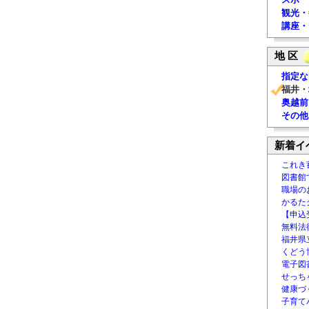
観光・
講座・
地 区
指定な
福井・
奥越前
その他
新着イ
これき
図書館
職場の
かるた
【申込
無料法律
福井県
くどう
電子図書
せっち
健康づ
子育て