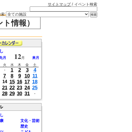
サイトマップ
/ イベント検索
検索
ント情報）
し
12
先月
月
来月
火
水
木
金
土
1
2
3
4
・
7
8
9
10
11
15
16
17
18
14
21
22
23
24
25
28
29
30
31
・
ル
し
康
文化・芸術
歴史
ツ
こども