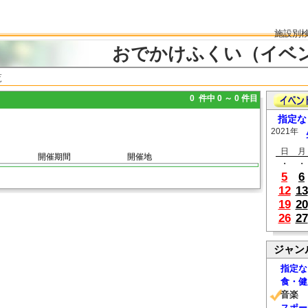
施設別
おでかけふくい（イベ
覧
0 件中 0 ～ 0 件目
指定な
2021年
日
月
開催期間
開催地
・
・
5
6
12
13
19
20
26
27
ジャン
指定な
食・健
音楽
スポー