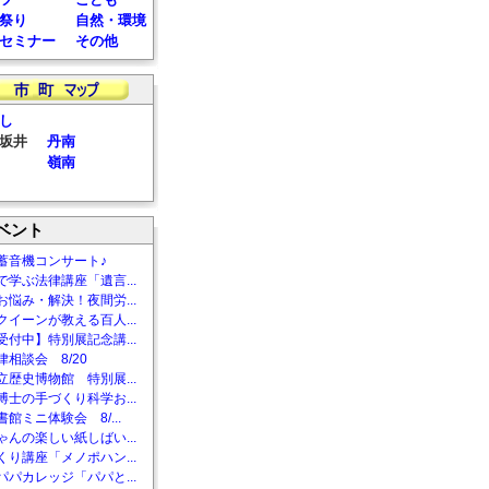
祭り
自然・環境
セミナー
その他
し
坂井
丹南
嶺南
ベント
蓄音機コンサート♪
で学ぶ法律講座「遺言...
お悩み・解決！夜間労...
クイーンが教える百人...
受付中】特別展記念講...
相談会 8/20
立歴史博物館 特別展...
博士の手づくり科学お...
館ミニ体験会 8/...
ゃんの楽しい紙しばい...
くり講座「メノポハン...
パパカレッジ「パパと...