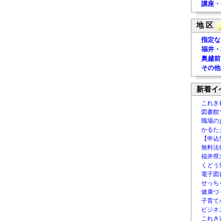
講座・
地 区
指定な
福井・
奥越前
その他
新着イ
これき
図書館
職場の
かるた
【申込
無料法律
福井県
くどう
電子図書
せっち
健康づ
子育て
ビジネ
これき