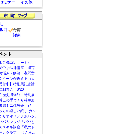
セミナー
その他
し
坂井
丹南
嶺南
ベント
蓄音機コンサート♪
で学ぶ法律講座「遺言...
お悩み・解決！夜間労...
クイーンが教える百人...
受付中】特別展記念講...
相談会 8/20
立歴史博物館 特別展...
博士の手づくり科学お...
館ミニ体験会 8/...
ゃんの楽しい紙しばい...
くり講座「メノポハン...
パパカレッジ「パパと...
ススキル講座「私のト...
達人クラブ けん玉...