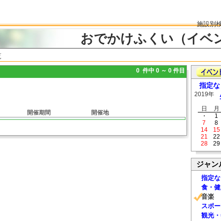
施設別
おでかけふくい（イベ
覧
0 件中 0 ～ 0 件目
指定な
2019年
日
月
開催期間
開催地
・
1
7
8
14
15
21
22
28
29
ジャン
指定な
食・健
音楽
スポー
観光・