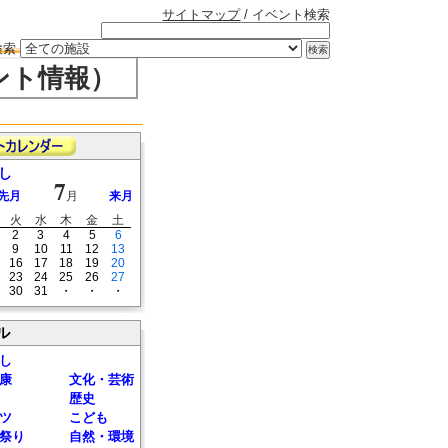
サイトマップ
/ イベント検索
検索
ント情報）
し
7
先月
月
来月
火
水
木
金
土
2
3
4
5
6
9
10
11
12
13
16
17
18
19
20
23
24
25
26
27
30
31
・
・
・
ル
し
康
文化・芸術
歴史
ツ
こども
祭り
自然・環境