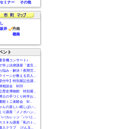
セミナー
その他
し
坂井
丹南
嶺南
ベント
蓄音機コンサート♪
で学ぶ法律講座「遺言...
お悩み・解決！夜間労...
クイーンが教える百人...
受付中】特別展記念講...
相談会 8/20
立歴史博物館 特別展...
博士の手づくり科学お...
館ミニ体験会 8/...
ゃんの楽しい紙しばい...
くり講座「メノポハン...
パパカレッジ「パパと...
ススキル講座「私のト...
達人クラブ けん玉...