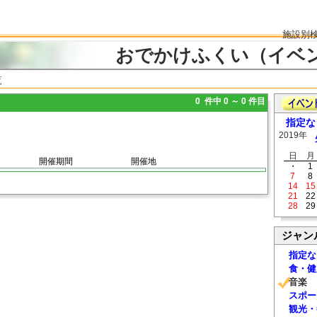
施設別
おでかけふくい（イベ
覧
0 件中 0 ～ 0 件目
指定な
2019年
日
月
開催期間
開催地
・
1
7
8
14
15
21
22
28
29
ジャン
指定な
食・健
音楽
スポー
観光・