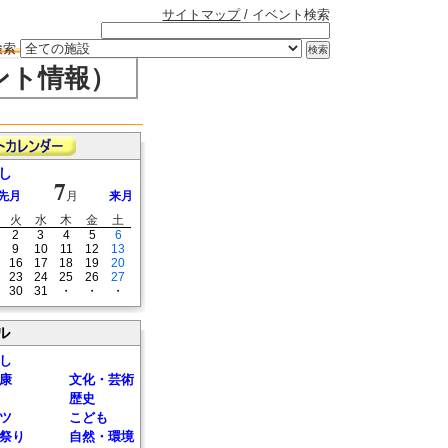
サイトマップ
/ イベント検索
検索
ント情報）
し
7
先月
月
来月
火
水
木
金
土
2
3
4
5
6
9
10
11
12
13
16
17
18
19
20
23
24
25
26
27
30
31
・
・
・
ル
し
康
文化・芸術
歴史
ツ
こども
祭り
自然・環境