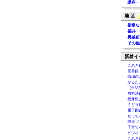
講座・
地 区
指定な
福井・
奥越前
その他
新着イ
これき
図書館
職場の
かるた
【申込
無料法律
福井県
くどう
電子図書
せっち
健康づ
子育て
ビジネ
これき