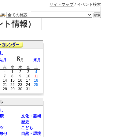
サイトマップ
/ イベント検索
検索
ント情報）
し
8
先月
月
来月
火
水
木
金
土
・
1
2
3
4
7
8
9
10
11
14
15
16
17
18
21
22
23
24
25
28
29
30
31
・
ル
し
康
文化・芸術
歴史
ツ
こども
祭り
自然・環境