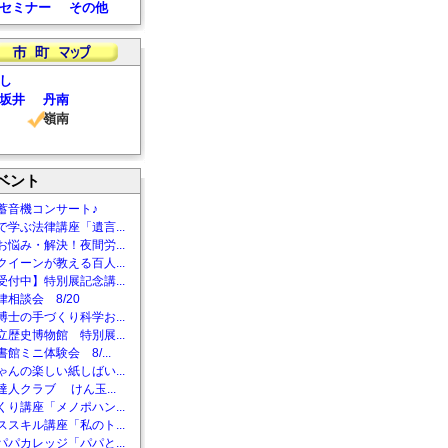
セミナー
その他
し
坂井
丹南
嶺南
ベント
蓄音機コンサート♪
で学ぶ法律講座「遺言...
お悩み・解決！夜間労...
クイーンが教える百人...
受付中】特別展記念講...
相談会 8/20
博士の手づくり科学お...
立歴史博物館 特別展...
館ミニ体験会 8/...
ゃんの楽しい紙しばい...
達人クラブ けん玉...
くり講座「メノポハン...
ススキル講座「私のト...
パパカレッジ「パパと...