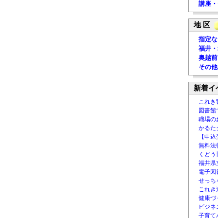
講座・
地 区
指定な
福井・
奥越前
その他
新着イ
これき
図書館
職場の
かるた
【申込
無料法律
くどう
福井県
電子図書
せっち
これき
健康づ
ビジネ
子育て