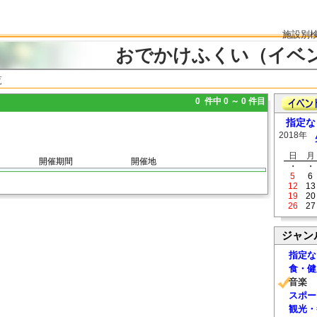
施設別
おでかけふくい（イベ
覧
0 件中 0 ～ 0 件目
指定な
2018年
日
月
開催期間
開催地
・
・
5
6
12
13
19
20
26
27
ジャン
指定な
食・健
音楽
スポー
観光・