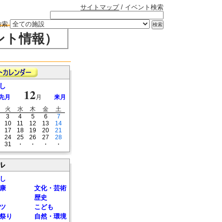
サイトマップ
/ イベント検索
検索
ント情報）
し
12
先月
月
来月
火
水
木
金
土
3
4
5
6
7
10
11
12
13
14
17
18
19
20
21
24
25
26
27
28
31
・
・
・
・
ル
し
康
文化・芸術
歴史
ツ
こども
祭り
自然・環境