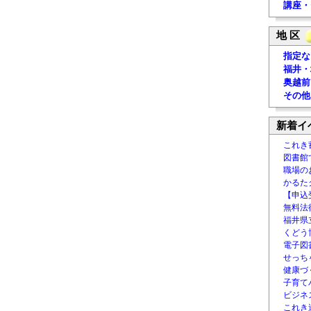
講座・
地 区
指定な
福井・
奥越前
その他
新着イ
これき
図書館
職場の
かるた
【申込
無料法律
福井県
くどう
電子図書
せっち
健康づ
子育て
ビジネ
これき