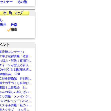
セミナー
その他
し
坂井
丹南
嶺南
ベント
蓄音機コンサート♪
で学ぶ法律講座「遺言...
お悩み・解決！夜間労...
クイーンが教える百人...
受付中】特別展記念講...
相談会 8/20
立歴史博物館 特別展...
博士の手づくり科学お...
館ミニ体験会 8/...
ゃんの楽しい紙しばい...
くり講座「メノポハン...
パパカレッジ「パパと...
ススキル講座「私のト...
達人クラブ けん玉...