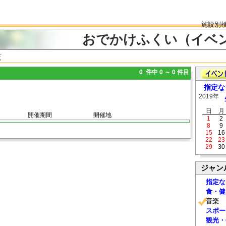
施設別
おでかけふくい（イベ
覧
0 件中 0 ～ 0 件目
指定な
2019年
日
月
開催期間
開催地
1
2
8
9
15
16
22
23
29
30
ジャン
指定な
食・健
音楽
スポー
観光・