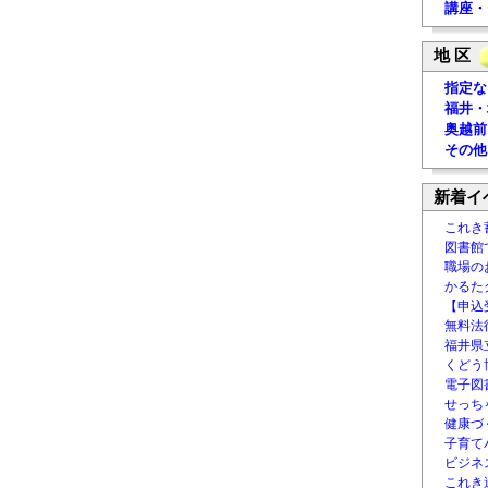
講座・
地 区
指定な
福井・
奥越前
その他
新着イ
これき
図書館
職場の
かるた
【申込
無料法律
福井県
くどう
電子図書
せっち
健康づ
子育て
ビジネ
これき