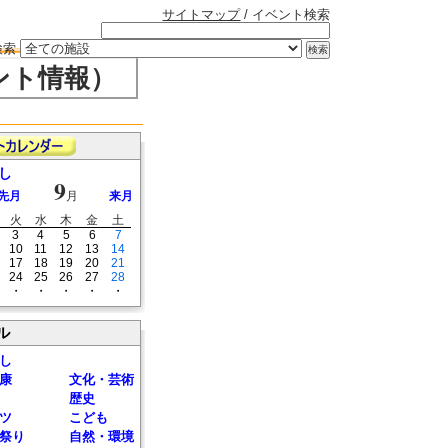
サイトマップ
/ イベント検索
検索
ント情報）
し
9
先月
月
来月
火
水
木
金
土
3
4
5
6
7
10
11
12
13
14
17
18
19
20
21
24
25
26
27
28
・
・
・
・
・
ル
し
康
文化・芸術
歴史
ツ
こども
祭り
自然・環境