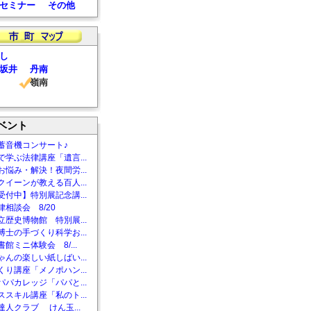
セミナー
その他
し
坂井
丹南
嶺南
ベント
蓄音機コンサート♪
で学ぶ法律講座「遺言...
お悩み・解決！夜間労...
クイーンが教える百人...
受付中】特別展記念講...
相談会 8/20
立歴史博物館 特別展...
博士の手づくり科学お...
館ミニ体験会 8/...
ゃんの楽しい紙しばい...
くり講座「メノポハン...
パパカレッジ「パパと...
ススキル講座「私のト...
達人クラブ けん玉...