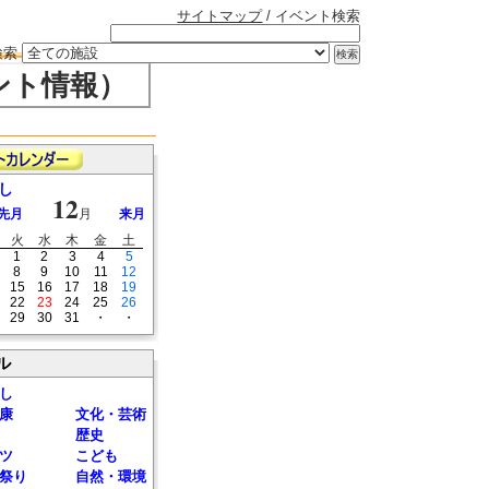
サイトマップ
/ イベント検索
検索
ント情報）
し
12
先月
月
来月
火
水
木
金
土
1
2
3
4
5
8
9
10
11
12
15
16
17
18
19
22
23
24
25
26
29
30
31
・
・
ル
し
康
文化・芸術
歴史
ツ
こども
祭り
自然・環境