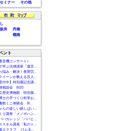
セミナー
その他
し
坂井
丹南
嶺南
ベント
蓄音機コンサート♪
で学ぶ法律講座「遺言...
お悩み・解決！夜間労...
クイーンが教える百人...
受付中】特別展記念講...
相談会 8/20
立歴史博物館 特別展...
博士の手づくり科学お...
館ミニ体験会 8/...
ゃんの楽しい紙しばい...
くり講座「メノポハン...
パパカレッジ「パパと...
ススキル講座「私のト...
達人クラブ けん玉...