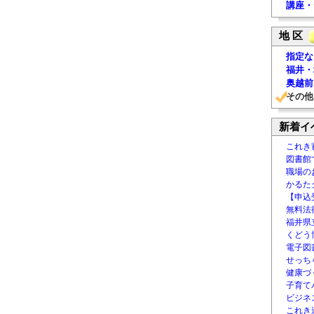
講座・
地 区
指定な
福井・
奥越前
その他
新着イ
これき
図書館
職場の
かるた
【申込
無料法律
福井県
くどう
電子図書
せっち
健康づ
子育て
ビジネ
これき