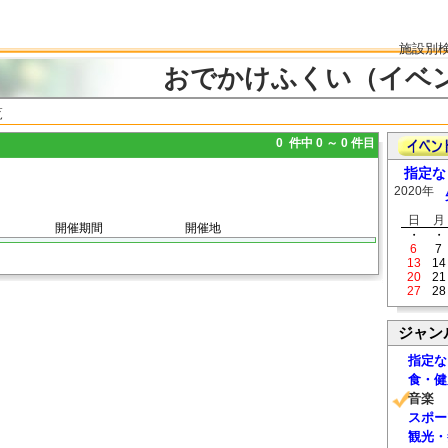
施設別
おでかけふくい（イベ
覧
0 件中 0 ～ 0 件目
指定な
2020年
日
月
開催期間
開催地
・
・
6
7
13
14
20
21
27
28
ジャン
指定な
食・健
音楽
スポー
観光・