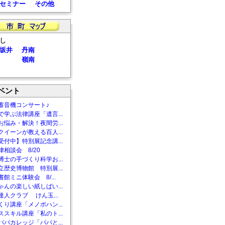
セミナー
その他
し
坂井
丹南
嶺南
ベント
蓄音機コンサート♪
で学ぶ法律講座「遺言...
お悩み・解決！夜間労...
クイーンが教える百人...
受付中】特別展記念講...
相談会 8/20
博士の手づくり科学お...
立歴史博物館 特別展...
館ミニ体験会 8/...
ゃんの楽しい紙しばい...
達人クラブ けん玉...
くり講座「メノポハン...
ススキル講座「私のト...
パパカレッジ「パパと...