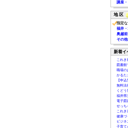
講座・
地 区
指定な
福井・
奥越前
その他
新着イ
これき
図書館
職場の
かるた
【申込
無料法律
くどう
福井県
電子図書
せっち
これき
健康づ
ビジネ
子育て