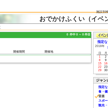
施設別
おでかけふくい（イベ
覧
0 件中 0 ～ 0 件目
指定な
2018年
開催期間
開催地
日
月
1
2
8
9
15
16
22
23
29
30
ジャン
指定な
食・健
音楽
スポー
観光・