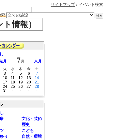
サイトマップ
/ イベント検索
検索
ント情報）
し
7
先月
月
来月
火
水
木
金
土
3
4
5
6
7
10
11
12
13
14
17
18
19
20
21
24
25
26
27
28
31
・
・
・
・
ル
し
康
文化・芸術
歴史
ツ
こども
祭り
自然・環境