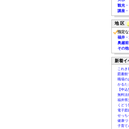
観光・
講座・
地 区
指定な
福井・
奥越前
その他
新着イ
これき
図書館
職場の
かるた
【申込
無料法律
福井県
くどう
電子図書
せっち
健康づ
子育て