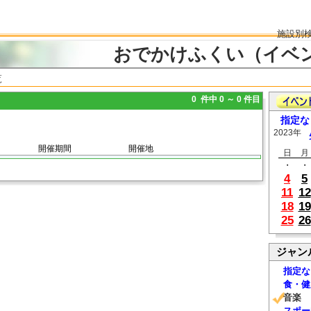
施設別
おでかけふくい（イベ
覧
0 件中 0 ～ 0 件目
指定な
2023年
開催期間
開催地
日
月
・
・
4
5
11
12
18
19
25
26
ジャン
指定な
食・健
音楽
スポー