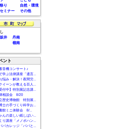
祭り
自然・環境
セミナー
その他
し
坂井
丹南
嶺南
ベント
蓄音機コンサート♪
で学ぶ法律講座「遺言...
お悩み・解決！夜間労...
クイーンが教える百人...
受付中】特別展記念講...
相談会 8/20
立歴史博物館 特別展...
博士の手づくり科学お...
館ミニ体験会 8/...
ゃんの楽しい紙しばい...
くり講座「メノポハン...
パパカレッジ「パパと...