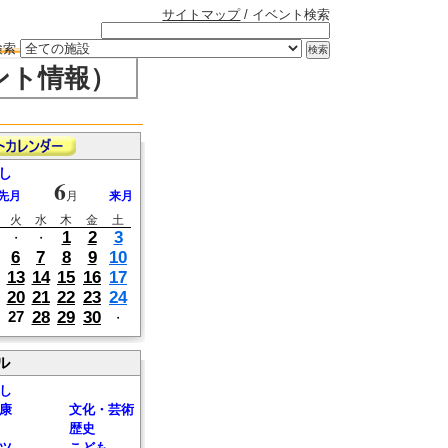
サイトマップ
/ イベント検索
検索
ント情報）
し
6
先月
月
来月
火
水
木
金
土
1
2
3
・
・
6
7
8
9
10
13
14
15
16
17
20
21
22
23
24
28
29
30
27
・
ル
し
康
文化・芸術
歴史
ツ
こども