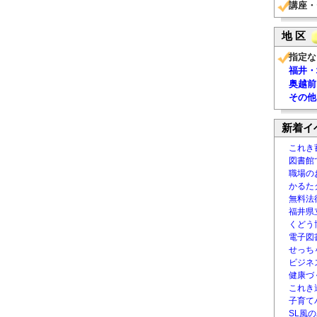
講座・
地 区
指定な
福井・
奥越前
その他
新着イ
これき
図書館
職場の
かるた
無料法律
福井県
くどう
電子図書
せっち
ビジネ
健康づ
これき
子育て
SL風の