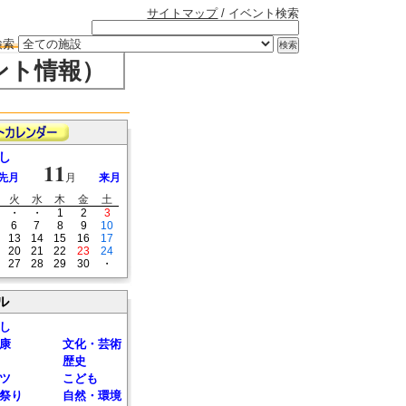
サイトマップ
/ イベント検索
検索
ント情報）
し
11
先月
月
来月
火
水
木
金
土
・
・
1
2
3
6
7
8
9
10
13
14
15
16
17
20
21
22
23
24
27
28
29
30
・
ル
し
康
文化・芸術
歴史
ツ
こども
祭り
自然・環境