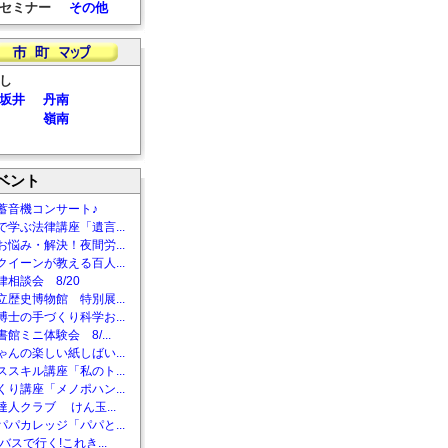
セミナー
その他
し
坂井
丹南
嶺南
ベント
蓄音機コンサート♪
で学ぶ法律講座「遺言...
お悩み・解決！夜間労...
クイーンが教える百人...
相談会 8/20
立歴史博物館 特別展...
博士の手づくり科学お...
館ミニ体験会 8/...
ゃんの楽しい紙しばい...
ススキル講座「私のト...
くり講座「メノポハン...
達人クラブ けん玉...
パパカレッジ「パパと...
バスで行く!これき...