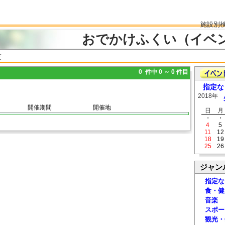
施設別
おでかけふくい（イベ
覧
0 件中 0 ～ 0 件目
指定な
2018年
開催期間
開催地
日
月
・
・
4
5
11
12
18
19
25
26
ジャン
指定な
食・健
音楽
スポー
観光・