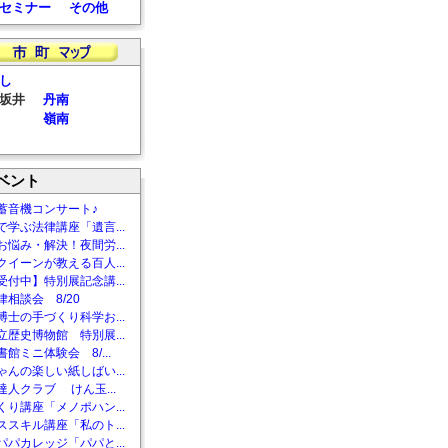
セミナー
その他
し
坂井
丹南
嶺南
ベント
蓄音機コンサート♪
で学ぶ法律講座「遺言...
お悩み・解決！夜間労...
クイーンが教える百人...
受付中】特別展記念講...
相談会 8/20
博士の手づくり科学お...
立歴史博物館 特別展...
館ミニ体験会 8/...
ゃんの楽しい紙しばい...
達人クラブ けん玉...
くり講座「メノポハン...
ススキル講座「私のト...
パパカレッジ「パパと...