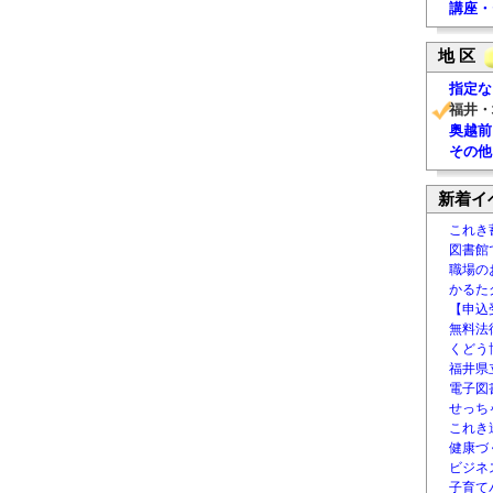
講座・
地 区
指定な
福井・
奥越前
その他
新着イ
これき
図書館
職場の
かるた
【申込
無料法律
くどう
福井県
電子図書
せっち
これき
健康づ
ビジネ
子育て