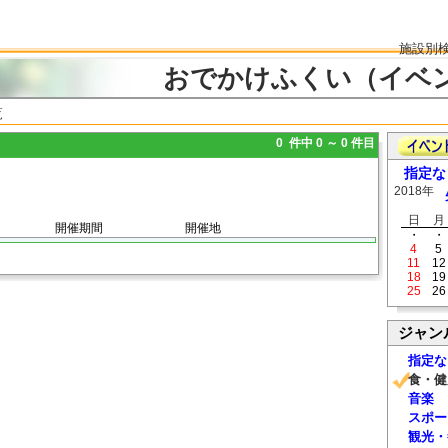
施設別
おでかけふくい（イベ
覧
0 件中 0 ～ 0 件目
指定な
2018年
日
月
開催期間
開催地
・
・
4
5
11
12
18
19
25
26
ジャン
指定な
食・健
音楽
スポー
観光・