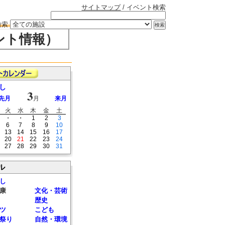
サイトマップ
/ イベント検索
検索
ント情報）
し
3
先月
月
来月
火
水
木
金
土
・
・
1
2
3
6
7
8
9
10
13
14
15
16
17
20
21
22
23
24
27
28
29
30
31
ル
し
康
文化・芸術
歴史
ツ
こども
祭り
自然・環境