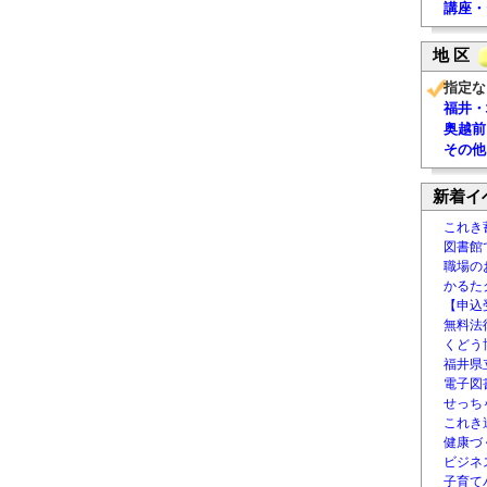
講座・
地 区
指定な
福井・
奥越前
その他
新着イ
これき
図書館
職場の
かるた
【申込
無料法律
くどう
福井県
電子図書
せっち
これき
健康づ
ビジネ
子育て