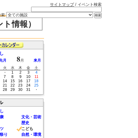
サイトマップ
/ イベント検索
検索
ント情報）
し
8
先月
月
来月
火
水
木
金
土
・
1
2
3
4
7
8
9
10
11
14
15
16
17
18
21
22
23
24
25
28
29
30
31
・
ル
し
康
文化・芸術
歴史
ツ
こども
祭り
自然・環境