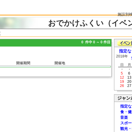
施設別
おでかけふくい（イベ
覧
0 件中 0 ～ 0 件目
指定な
2018年
開催期間
開催地
日
月
・
・
5
6
12
13
19
20
26
27
ジャン
指定な
食・健
音楽
スポー
観光・