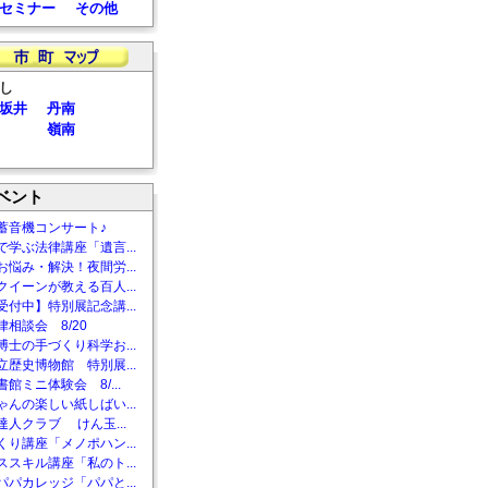
セミナー
その他
し
坂井
丹南
嶺南
ベント
蓄音機コンサート♪
で学ぶ法律講座「遺言...
お悩み・解決！夜間労...
クイーンが教える百人...
受付中】特別展記念講...
相談会 8/20
博士の手づくり科学お...
立歴史博物館 特別展...
館ミニ体験会 8/...
ゃんの楽しい紙しばい...
達人クラブ けん玉...
くり講座「メノポハン...
ススキル講座「私のト...
パパカレッジ「パパと...