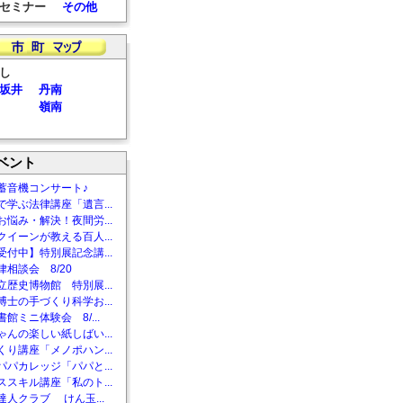
セミナー
その他
し
坂井
丹南
嶺南
ベント
蓄音機コンサート♪
で学ぶ法律講座「遺言...
お悩み・解決！夜間労...
クイーンが教える百人...
受付中】特別展記念講...
相談会 8/20
立歴史博物館 特別展...
博士の手づくり科学お...
館ミニ体験会 8/...
ゃんの楽しい紙しばい...
くり講座「メノポハン...
パパカレッジ「パパと...
ススキル講座「私のト...
達人クラブ けん玉...