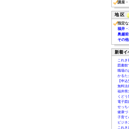
講座・
地 区
指定な
福井・
奥越前
その他
新着イ
これき
図書館
職場の
かるた
【申込
無料法律
福井県
くどう
電子図書
せっち
健康づ
子育て
ビジネ
これき