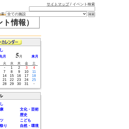
サイトマップ
/ イベント検索
検索
ント情報）
し
5
先月
月
来月
火
水
木
金
土
・
1
2
3
4
7
8
9
10
11
14
15
16
17
18
21
22
23
24
25
28
29
30
31
・
ル
し
康
文化・芸術
歴史
ツ
こども
祭り
自然・環境