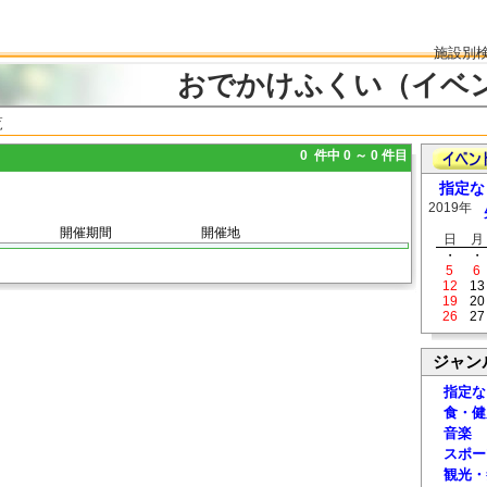
施設別
おでかけふくい（イベ
覧
0 件中 0 ～ 0 件目
指定な
2019年
開催期間
開催地
日
月
・
・
5
6
12
13
19
20
26
27
ジャン
指定な
食・健
音楽
スポー
観光・