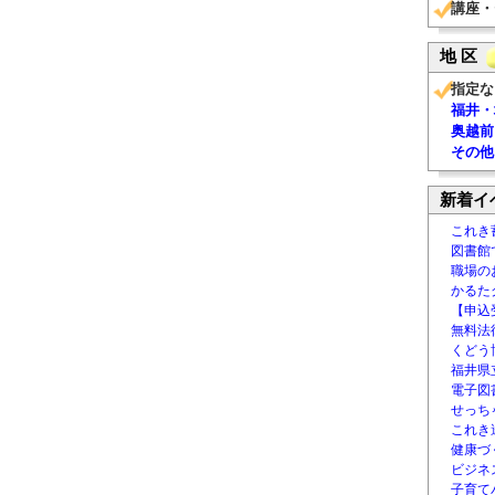
講座・
地 区
指定な
福井・
奥越前
その他
新着イ
これき
図書館
職場の
かるた
【申込
無料法律
くどう
福井県
電子図書
せっち
これき
健康づ
ビジネ
子育て