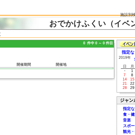
施設別
おでかけふくい（イベ
覧
0 件中 0 ～ 0 件目
指定な
2019年
開催期間
開催地
日
月
・
1
7
8
14
15
21
22
28
29
ジャン
指定な
食・健
音楽
スポー
観光・