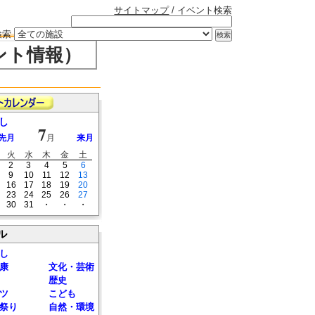
サイトマップ
/ イベント検索
検索
ント情報）
し
7
先月
月
来月
火
水
木
金
土
2
3
4
5
6
9
10
11
12
13
16
17
18
19
20
23
24
25
26
27
30
31
・
・
・
ル
し
康
文化・芸術
歴史
ツ
こども
祭り
自然・環境