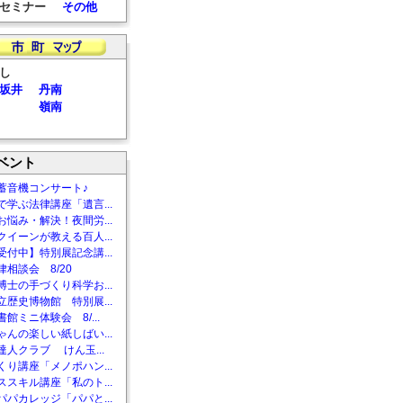
セミナー
その他
し
坂井
丹南
嶺南
ベント
蓄音機コンサート♪
で学ぶ法律講座「遺言...
お悩み・解決！夜間労...
クイーンが教える百人...
受付中】特別展記念講...
相談会 8/20
博士の手づくり科学お...
立歴史博物館 特別展...
館ミニ体験会 8/...
ゃんの楽しい紙しばい...
達人クラブ けん玉...
くり講座「メノポハン...
ススキル講座「私のト...
パパカレッジ「パパと...