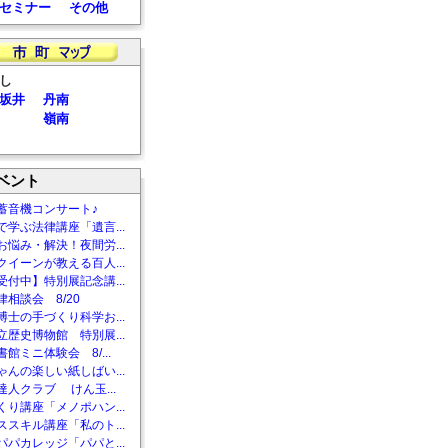
セミナー
その他
し
坂井
丹南
嶺南
ベント
蓄音機コンサート♪
で学ぶ法律講座「遺言...
お悩み・解決！夜間労...
クイーンが教える百人...
受付中】特別展記念講...
相談会 8/20
博士の手づくり科学お...
立歴史博物館 特別展...
館ミニ体験会 8/...
ゃんの楽しい紙しばい...
達人クラブ けん玉...
くり講座「メノポハン...
ススキル講座「私のト...
パパカレッジ「パパと...