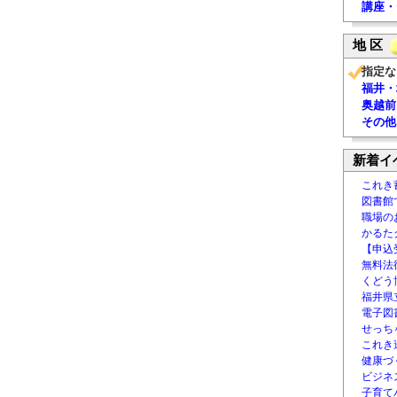
講座・
地 区
指定な
福井・
奥越前
その他
新着イ
これき
図書館
職場の
かるた
【申込
無料法律
くどう
福井県
電子図書
せっち
これき
健康づ
ビジネ
子育て