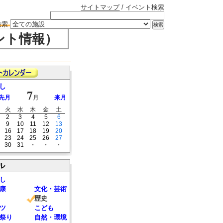
サイトマップ
/ イベント検索
検索
ント情報）
し
7
先月
月
来月
火
水
木
金
土
2
3
4
5
6
9
10
11
12
13
16
17
18
19
20
23
24
25
26
27
30
31
・
・
・
ル
し
康
文化・芸術
歴史
ツ
こども
祭り
自然・環境