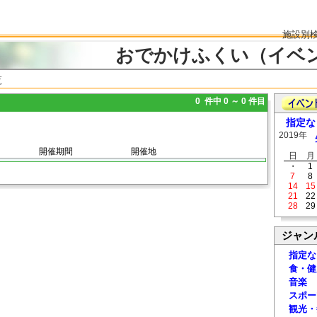
施設別
おでかけふくい（イベ
覧
0 件中 0 ～ 0 件目
指定な
2019年
開催期間
開催地
日
月
・
1
7
8
14
15
21
22
28
29
ジャン
指定な
食・健
音楽
スポー
観光・