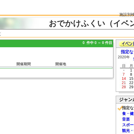
施設別
おでかけふくい（イベ
覧
0 件中 0 ～ 0 件目
指定な
2020年
開催期間
開催地
日
月
・
1
7
8
14
15
21
22
28
29
ジャン
指定な
食・健
音楽
スポー
観光・