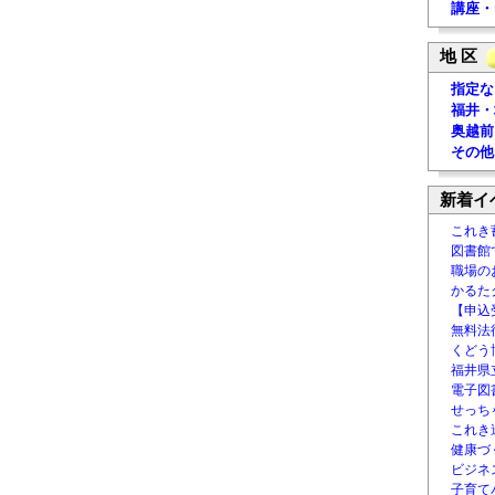
講座・
地 区
指定な
福井・
奥越前
その他
新着イ
これき
図書館
職場の
かるた
【申込
無料法律
くどう
福井県
電子図書
せっち
これき
健康づ
ビジネ
子育て