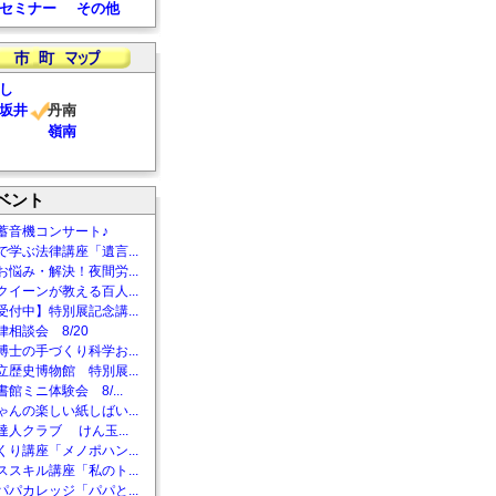
セミナー
その他
し
坂井
丹南
嶺南
ベント
蓄音機コンサート♪
で学ぶ法律講座「遺言...
お悩み・解決！夜間労...
クイーンが教える百人...
受付中】特別展記念講...
相談会 8/20
博士の手づくり科学お...
立歴史博物館 特別展...
館ミニ体験会 8/...
ゃんの楽しい紙しばい...
達人クラブ けん玉...
くり講座「メノポハン...
ススキル講座「私のト...
パパカレッジ「パパと...