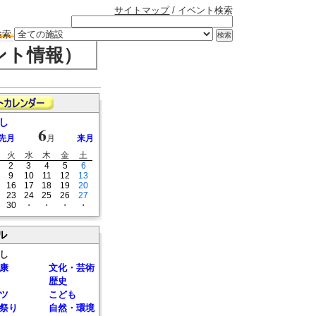
サイトマップ
/ イベント検索
検索
ント情報）
し
6
先月
月
来月
火
水
木
金
土
2
3
4
5
6
9
10
11
12
13
16
17
18
19
20
23
24
25
26
27
30
・
・
・
・
ル
し
康
文化・芸術
歴史
ツ
こども
祭り
自然・環境