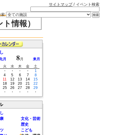
サイトマップ
/ イベント検索
検索
ント情報）
し
8
先月
月
来月
火
水
木
金
土
・
・
・
・
1
4
5
6
7
8
11
12
13
14
15
18
19
20
21
22
25
26
27
28
29
・
・
・
・
・
ル
し
康
文化・芸術
歴史
ツ
こども