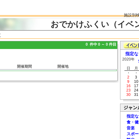
施設別
おでかけふくい（イベ
覧
0 件中 0 ～ 0 件目
指定な
2020年
開催期間
開催地
日
月
・
・
2
3
9
10
16
17
23
24
30
31
ジャン
指定な
食・健
音楽
スポー