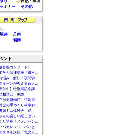
祭り
自然・環境
セミナー
その他
し
坂井
丹南
嶺南
ベント
蓄音機コンサート♪
で学ぶ法律講座「遺言...
お悩み・解決！夜間労...
クイーンが教える百人...
受付中】特別展記念講...
相談会 8/20
立歴史博物館 特別展...
博士の手づくり科学お...
館ミニ体験会 8/...
ゃんの楽しい紙しばい...
くり講座「メノポハン...
パパカレッジ「パパと...
ススキル講座「私のト...