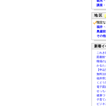
観光・
講座・
地 区
指定な
福井・
奥越前
その他
新着イ
これき
図書館
職場の
かるた
【申込
無料法律
福井県
くどう
電子図書
せっち
健康づ
子育て
ビジネ