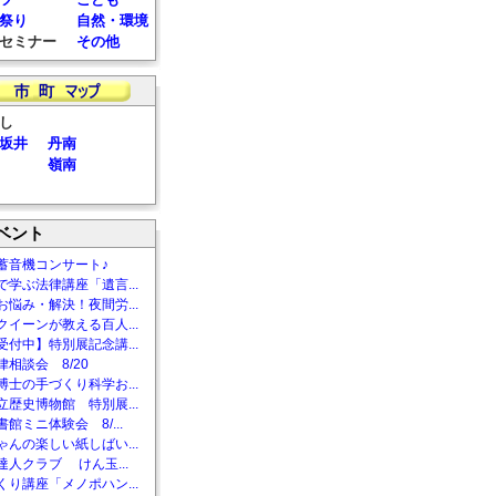
祭り
自然・環境
セミナー
その他
し
坂井
丹南
嶺南
ベント
蓄音機コンサート♪
で学ぶ法律講座「遺言...
お悩み・解決！夜間労...
クイーンが教える百人...
受付中】特別展記念講...
相談会 8/20
博士の手づくり科学お...
立歴史博物館 特別展...
館ミニ体験会 8/...
ゃんの楽しい紙しばい...
達人クラブ けん玉...
くり講座「メノポハン...