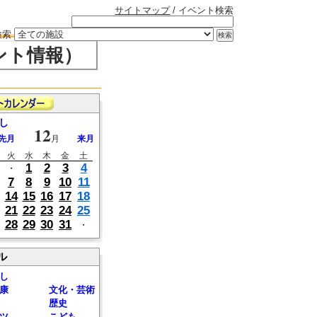
サイトマップ
/ イベント検索
検索
ント情報）
し
12
先月
月
来月
火
水
木
金
土
1
2
3
4
・
7
8
9
10
11
14
15
16
17
18
21
22
23
24
25
28
29
30
31
・
ル
し
康
文化・芸術
歴史
ツ
こども