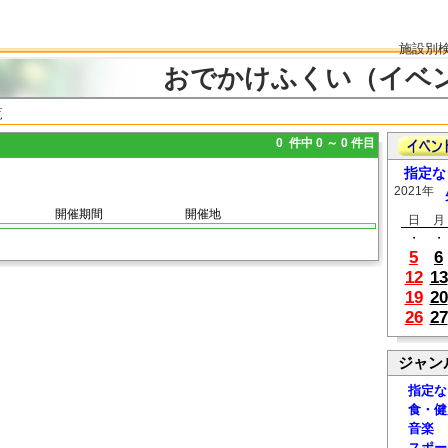
施設別
おでかけふくい（イベ
覧
0 件中 0 ～ 0 件目
指定な
2021年
開催期間
開催地
日
月
・
・
5
6
12
13
19
20
26
27
ジャン
指定な
食・健
音楽
スポー