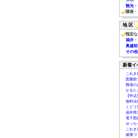
観光・
講座・
地 区
指定な
福井・
奥越前
その他
新着イ
これき
図書館
職場の
かるた
【申込
無料法律
くどう
福井県
電子図書
せっち
これき
健康づ