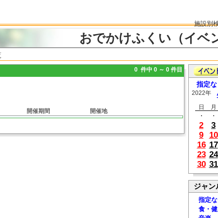
施設別
おでかけふくい（イベ
覧
0 件中 0 ～ 0 件目
指定な
2022年
日
月
開催期間
開催地
・
・
2
3
9
10
16
17
23
24
30
31
ジャン
指定な
食・健