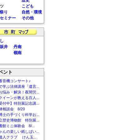
歴史
ツ
こども
祭り
自然・環境
セミナー
その他
し
坂井
丹南
嶺南
ベント
蓄音機コンサート♪
で学ぶ法律講座「遺言...
お悩み・解決！夜間労...
クイーンが教える百人...
受付中】特別展記念講...
相談会 8/20
博士の手づくり科学お...
立歴史博物館 特別展...
館ミニ体験会 8/...
ゃんの楽しい紙しばい...
達人クラブ けん玉...