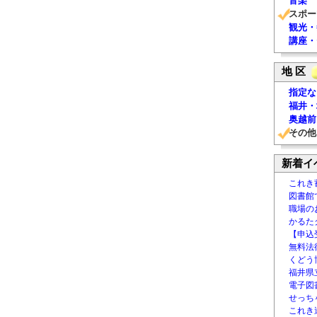
音楽
スポー
観光・
講座・
地 区
指定な
福井・
奥越前
その他
新着イ
これき
図書館
職場の
かるた
【申込
無料法律
くどう
福井県
電子図書
せっち
これき