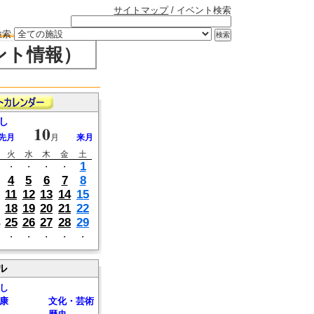
サイトマップ
/ イベント検索
検索
ント情報）
し
10
先月
月
来月
火
水
木
金
土
1
・
・
・
・
4
5
6
7
8
11
12
13
14
15
18
19
20
21
22
25
26
27
28
29
・
・
・
・
・
ル
し
康
文化・芸術