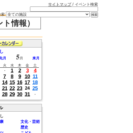
サイトマップ
/ イベント検索
検索
ント情報）
し
5
先月
月
来月
火
水
木
金
土
1
2
3
4
・
7
8
9
10
11
14
15
16
17
18
21
22
23
25
24
28
29
30
31
・
ル
し
康
文化・芸術
歴史
ツ
こども