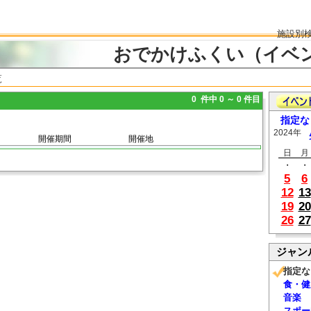
施設別
おでかけふくい（イベ
覧
0 件中 0 ～ 0 件目
指定な
2024年
開催期間
開催地
日
月
・
・
5
6
12
13
19
20
26
27
ジャン
指定な
食・健
音楽
スポー