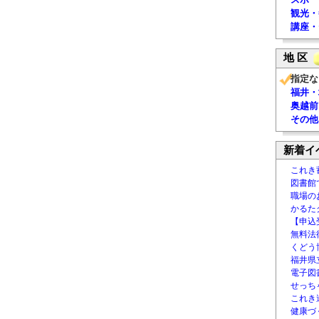
観光・
講座・
地 区
指定な
福井・
奥越前
その他
新着イ
これき
図書館
職場の
かるた
【申込
無料法律
くどう
福井県
電子図書
せっち
これき
健康づ