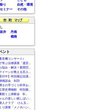
祭り
自然・環境
セミナー
その他
し
坂井
丹南
嶺南
ベント
蓄音機コンサート♪
で学ぶ法律講座「遺言...
お悩み・解決！夜間労...
クイーンが教える百人...
受付中】特別展記念講...
相談会 8/20
博士の手づくり科学お...
立歴史博物館 特別展...
館ミニ体験会 8/...
ゃんの楽しい紙しばい...
達人クラブ けん玉...
くり講座「メノポハン...