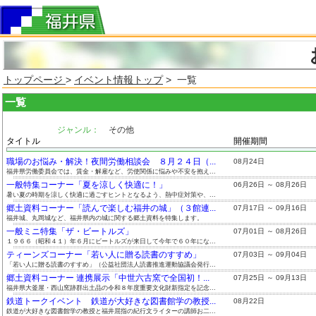
トップページ
>
イベント情報トップ
> 一覧
一覧
ジャンル：
その他
タイトル
開催期間
職場のお悩み・解決！夜間労働相談会 ８月２４日（...
08月24日
福井県労働委員会では、賃金・解雇など、労使関係に悩みや不安を抱え...
一般特集コーナー「夏を涼しく快適に！」
06月26日 ～ 08月26日
暑い夏の時期を涼しく快適に過ごすヒントとなるよう、熱中症対策や、...
郷土資料コーナー「読んで楽しむ福井の城」（３館連...
07月17日 ～ 09月16日
福井城、丸岡城など、福井県内の城に関する郷土資料を特集します。
一般ミニ特集「ザ・ビートルズ」
07月01日 ～ 08月26日
１９６６（昭和４１）年６月にビートルズが来日して今年で６０年にな...
ティーンズコーナー「若い人に贈る読書のすすめ」
07月03日 ～ 09月04日
「若い人に贈る読書のすすめ」（公益社団法人読書推進運動協議会発行...
郷土資料コーナー 連携展示「中世六古窯で全国初！...
07月25日 ～ 09月13日
福井県大釜屋・西山窯跡群出土品の令和８年度重要文化財新指定を記念...
鉄道トークイベント 鉄道が大好きな図書館学の教授...
08月22日
鉄道が大好きな図書館学の教授と福井屈指の紀行文ライターの講師お二...